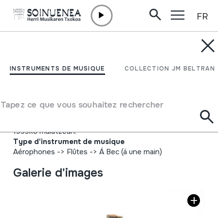
FR
Aller directement au contenu
INSTRUMENTS DE MUSIQUE
TXULUBITA (Zulo
INSTRUMENTS DE MUSIQUE
COLLECTION JM BELTRAN
batekin)
Tapez ce que vous souhaitez rechercher
Auteur
Juan Mari Beltran Argiñena; Iribasen (Nafarroa) egina
1999ko maiatzean.
Type d'instrument de musique
Aérophones
->
Flûtes
->
Á Bec (á une main)
Galerie d'images