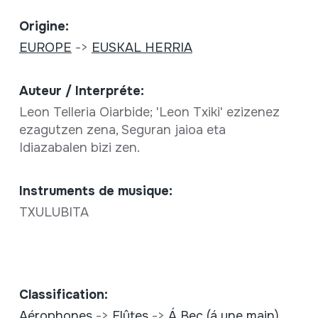
Origine:
EUROPE
->
EUSKAL HERRIA
Auteur / Interpréte:
Leon Telleria Oiarbide; 'Leon Txiki' ezizenez
ezagutzen zena, Seguran jaioa eta
Idiazabalen bizi zen.
Instruments de musique:
TXULUBITA
Classification:
Aérophones
->
Flûtes
->
Á Bec (á une main)