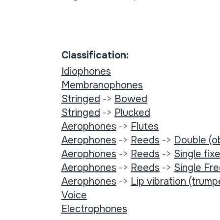
Classification:
Idiophones
Membranophones
Stringed
->
Bowed
Stringed
->
Plucked
Aerophones
->
Flutes
Aerophones
->
Reeds
->
Double (o
Aerophones
->
Reeds
->
Single fixe
Aerophones
->
Reeds
->
Single Fr
Aerophones
->
Lip vibration (trump
Voice
Electrophones