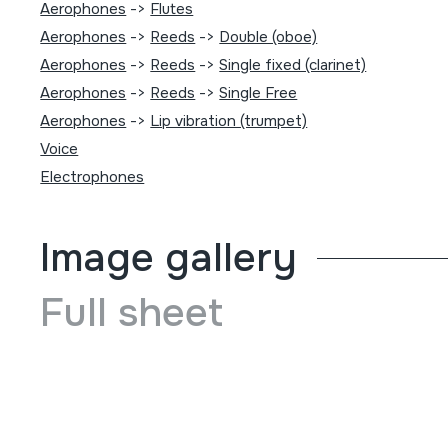
Aerophones
->
Flutes
Aerophones
->
Reeds
->
Double (oboe)
Aerophones
->
Reeds
->
Single fixed (clarinet)
Aerophones
->
Reeds
->
Single Free
Aerophones
->
Lip vibration (trumpet)
Voice
Electrophones
Image gallery
Full sheet