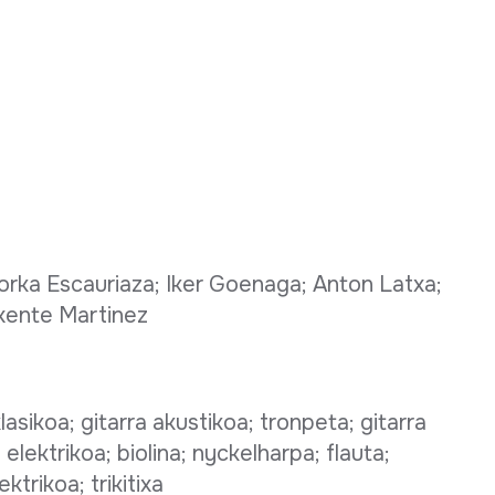
 Gorka Escauriaza; Iker Goenaga; Anton Latxa;
ixente Martinez
lasikoa; gitarra akustikoa; tronpeta; gitarra
elektrikoa; biolina; nyckelharpa; flauta;
ktrikoa; trikitixa