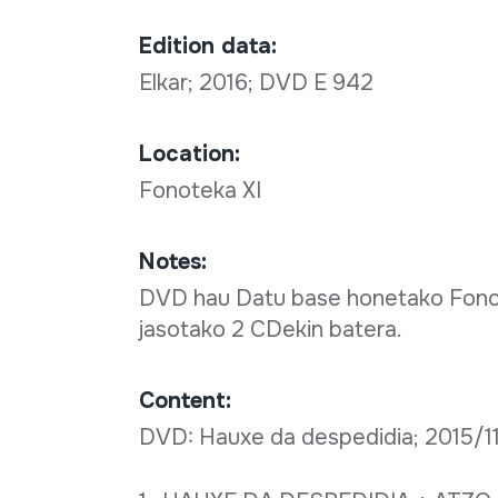
Edition data:
Elkar; 2016; DVD E 942
Location:
Fonoteka XI
Notes:
DVD hau Datu base honetako Fonot
jasotako 2 CDekin batera.
Content:
DVD: Hauxe da despedidia; 2015/11