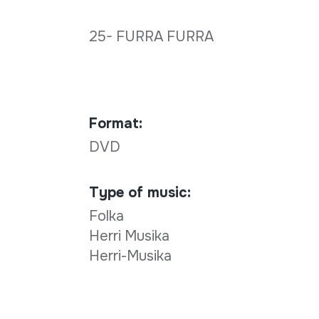
25- FURRA FURRA
Format:
DVD
Type of music:
Folka
Herri Musika
Herri-Musika