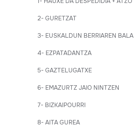
1- HAUXE DA DESPEDIDIA + ATZO
2- GURETZAT
3- EUSKALDUN BERRIAREN BAL
4- EZPATADANTZA
5- GAZTELUGATXE
6- EMAZURTZ JAIO NINTZEN
7- BIZKAIPOURRI
8- AITA GUREA