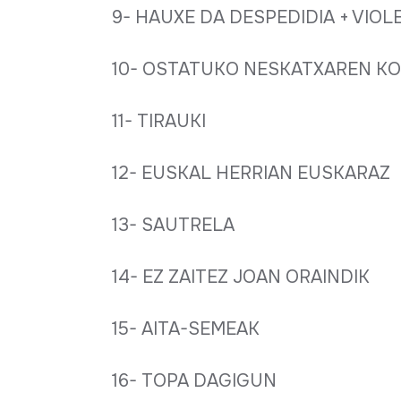
9- HAUXE DA DESPEDIDIA + VIO
10- OSTATUKO NESKATXAREN K
11- TIRAUKI
12- EUSKAL HERRIAN EUSKARAZ
13- SAUTRELA
14- EZ ZAITEZ JOAN ORAINDIK
15- AITA-SEMEAK
16- TOPA DAGIGUN