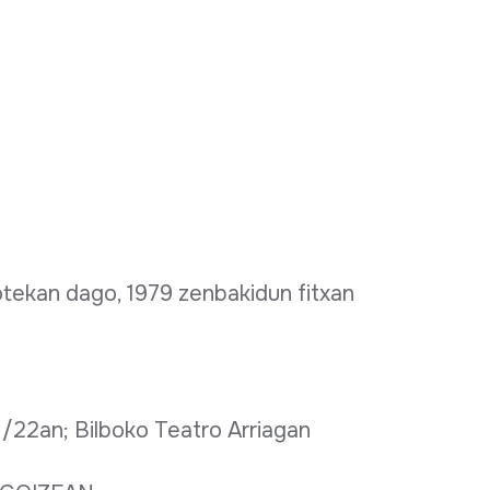
ekan dago, 1979 zenbakidun fitxan
/22an; Bilboko Teatro Arriagan