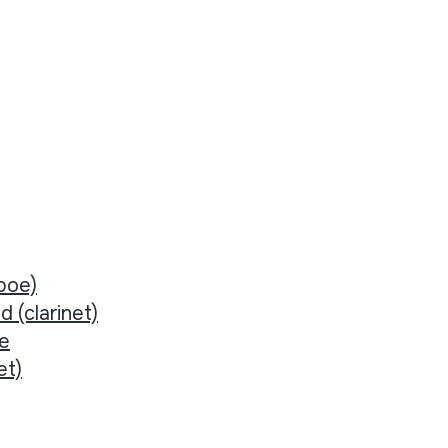
boe)
d (clarinet)
ee
et)