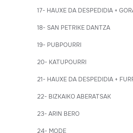
17- HAUXE DA DESPEDIDIA + GOR
18- SAN PETRIKE DANTZA
19- PUBPOURRI
20- KATUPOURRI
21- HAUXE DA DESPEDIDIA + FU
22- BIZKAIKO ABERATSAK
23- ARIN BERO
24- MODE