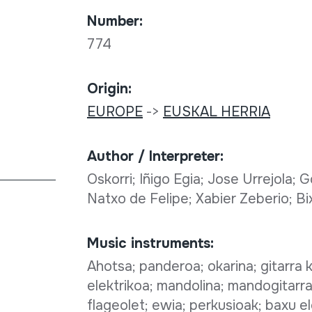
Number:
774
Origin:
EUROPE
->
EUSKAL HERRIA
Author / Interpreter:
Oskorri; Iñigo Egia; Jose Urrejola;
Natxo de Felipe; Xabier Zeberio; B
Music instruments:
Ahotsa; panderoa; okarina; gitarra k
elektrikoa; mandolina; mandogitarra 
flageolet; ewia; perkusioak; baxu ele