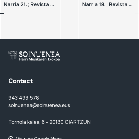
Narria 21. ; Revista de estudios de artes y costumbres populares. ; Provincia de Valladolid. ; Introducción. ; La siembra y la recolección en Castilla (-lo que va de ayer a hoy). ; Construcciones populares en los Montes Torozos. ; Un encaje castellano: (El frisado de Valladolid). ; El Canal de Castilla. ; Las Ferias de Medina del Campo. ; Alanceamiento, capeas y encierros. ; Danzas relacionadas con la agricultura. ; La música tradicional en la provincia de Valladolid. ; 'La fieta del Angel' de Peñafiel. ; 'El Vitor' a la inmaculada en Nava del Rey. ; La Virgen de Fuentes en Villalba de los Alcores. ; Noticias del museo.
Narria 18. ; Revista de estudios de artes y costumbres populares. ; Las Palmas de Gran Canaria. ; Introducción. ; Artenara: Las casas-cueva. ; Balcones y ventanas de madera en Las Palmas de Gran Canaria. ; Un aspecto del interior: las pilas. ; Artes textiles canarias. ; Las peleas de gallos en la isla de Gran Canaria. ; La Fiesta de la Rama en Agaete. ; Las carreras de caballos 'a pelo'. ; Mª. Pía Timón Tiemblo. Los Ranchos de Animas. ; San Borondón: leyenda y realidad. ; Noticias del Museo.
Contact
943 493 578
soinuenea@soinuenea.eus
Tornola kalea, 6 - 20180 OIARTZUN
View on Google Maps