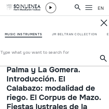
EN
Skip to content
MUSIC INSTRUMENTS
Narria 19.; Revista de
MUSIC INSTRUMENTS
JM BELTRAN COLLECTION
estudios de artes y
costumbres populares.
Type what you want to search for
Islas de San Miguel de La
Palma y La Gomera.
Introducción. El
Calabazo: modalidad de
riego. El Corpus de Mazo.
Fiestas lustrales de la