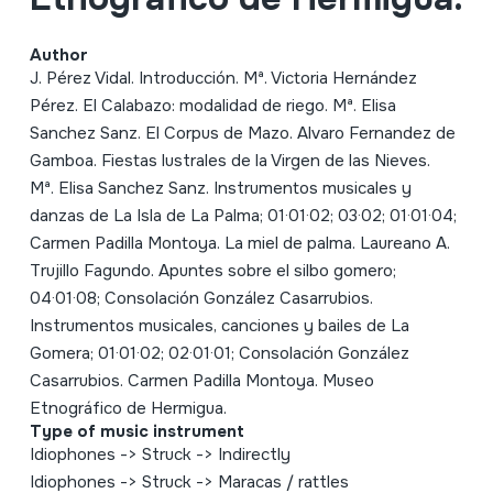
Author
J. Pérez Vidal. Introducción. Mª. Victoria Hernández
Pérez. El Calabazo: modalidad de riego. Mª. Elisa
Sanchez Sanz. El Corpus de Mazo. Alvaro Fernandez de
Gamboa. Fiestas lustrales de la Virgen de las Nieves.
Mª. Elisa Sanchez Sanz. Instrumentos musicales y
danzas de La Isla de La Palma; 01·01·02; 03·02; 01·01·04;
Carmen Padilla Montoya. La miel de palma. Laureano A.
Trujillo Fagundo. Apuntes sobre el silbo gomero;
04·01·08; Consolación González Casarrubios.
Instrumentos musicales, canciones y bailes de La
Gomera; 01·01·02; 02·01·01; Consolación González
Casarrubios. Carmen Padilla Montoya. Museo
Etnográfico de Hermigua.
Type of music instrument
Idiophones
->
Struck
->
Indirectly
Idiophones
->
Struck
->
Maracas / rattles