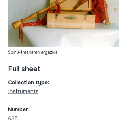
Soinu-tresnaren argazkia.
Full sheet
Collection type:
Instruments
Number:
635