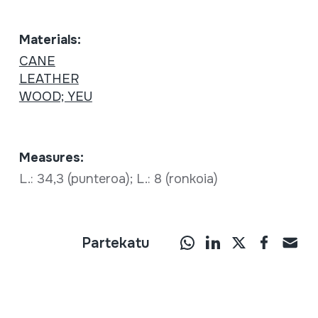
Materials:
CANE
LEATHER
WOOD; YEU
Measures:
L.: 34,3 (punteroa); L.: 8 (ronkoia)
Partekatu