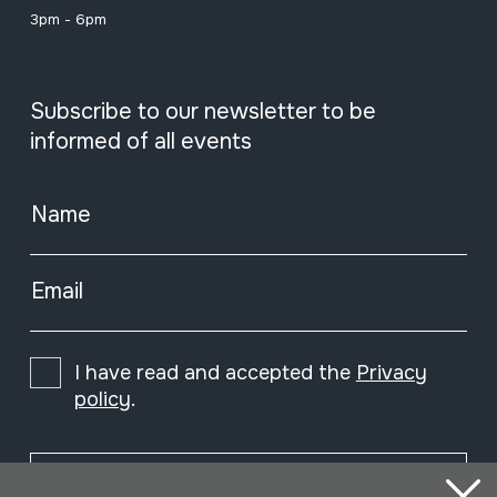
3pm - 6pm
Subscribe to our newsletter to be
informed of all events
Name
Email
I have read and accepted the
Privacy
policy
.
Subscribe