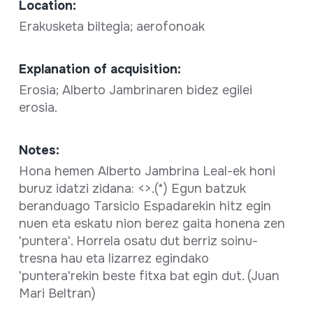
Location:
Erakusketa biltegia; aerofonoak
Explanation of acquisition:
Erosia; Alberto Jambrinaren bidez egilei
erosia.
Notes:
Hona hemen Alberto Jambrina Leal-ek honi
buruz idatzi zidana: <
>.(*) Egun batzuk
beranduago Tarsicio Espadarekin hitz egin
nuen eta eskatu nion berez gaita honena zen
'puntera'. Horrela osatu dut berriz soinu-
tresna hau eta lizarrez egindako
'puntera'rekin beste fitxa bat egin dut. (Juan
Mari Beltran)