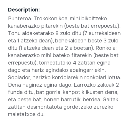
Description:
Punteroa: Trokokonikoa, mihi bikoitzeko
kanaberazko pitarekin (beste bat errepuestu).
Tonu aldaketarako 8 zulo ditu (7 aurrekaldean
eta 1 atzekaldean), behekaldean beste 3 zulo
ditu (1 atzekaldean eta 2 alboetan). Ronkoia:
kanaberazko mihi bateko fitarekin (beste bat
errepuestu), torneatutako 4 zatitan egina
dago eta hariz egindako apaingarriekin.
Soplador, harizko kordoiarekin ronkoiari lotua.
Dena haginez egina dago. Larruzko zakuak 2
funda ditu, bat gorria, kanpotik ikusten dena,
eta beste bat, honen barrutik, berdea. Gaitak
zatitan desmontatuta gordetzeko zurezko
maletatxoa du.