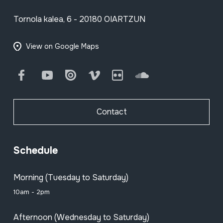
Tornola kalea, 6 - 20180 OIARTZUN
View on Google Maps
Facebook
Youtube
Issuu
Vimeo
Flickr
SoundCloud
Contact
Schedule
Morning (Tuesday to Saturday)
10am - 2pm
Afternoon (Wednesday to Saturday)