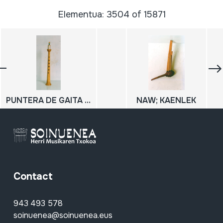
Elementua: 3504 of 15871
PUNTERA DE GAITA SANABRESA
NAW; KAENLEK
Contact
943 493 578
soinuenea@soinuenea.eus