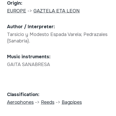
Origin:
EUROPE
->
GAZTELA ETA LEON
Author / Interpreter:
Tarsicio y Modesto Espada Varela; Pedrazales
(Sanabria).
Music instruments:
GAITA SANABRESA
Classification:
Aerophones
->
Reeds
->
Bagpipes