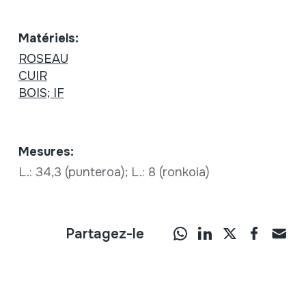
Matériels:
ROSEAU
CUIR
BOIS; IF
Mesures:
L.: 34,3 (punteroa); L.: 8 (ronkoia)
Partagez-le