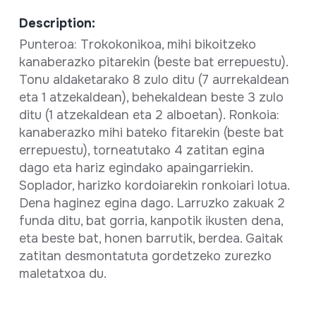
Description:
Punteroa: Trokokonikoa, mihi bikoitzeko
kanaberazko pitarekin (beste bat errepuestu).
Tonu aldaketarako 8 zulo ditu (7 aurrekaldean
eta 1 atzekaldean), behekaldean beste 3 zulo
ditu (1 atzekaldean eta 2 alboetan). Ronkoia:
kanaberazko mihi bateko fitarekin (beste bat
errepuestu), torneatutako 4 zatitan egina
dago eta hariz egindako apaingarriekin.
Soplador, harizko kordoiarekin ronkoiari lotua.
Dena haginez egina dago. Larruzko zakuak 2
funda ditu, bat gorria, kanpotik ikusten dena,
eta beste bat, honen barrutik, berdea. Gaitak
zatitan desmontatuta gordetzeko zurezko
maletatxoa du.