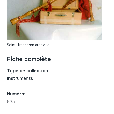
Soinu-tresnaren argazkia.
Fiche complète
Type de collection:
Instruments
Numéro:
635