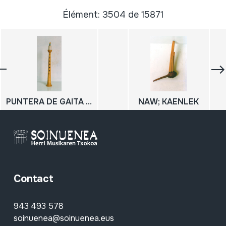
Élément: 3504 de 15871
PUNTERA DE GAITA SANABRESA
NAW; KAENLEK
Contact
943 493 578
soinuenea@soinuenea.eus