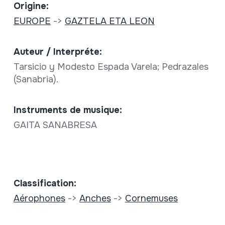
Origine:
EUROPE
->
GAZTELA ETA LEON
Auteur / Interpréte:
Tarsicio y Modesto Espada Varela; Pedrazales
(Sanabria).
Instruments de musique:
GAITA SANABRESA
Classification:
Aérophones
->
Anches
->
Cornemuses