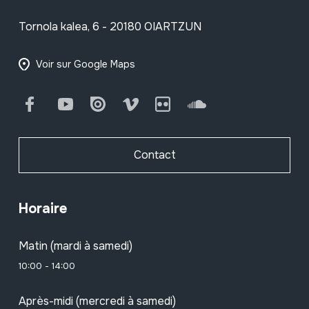
Tornola kalea, 6 - 20180 OIARTZUN
Voir sur Google Maps
Facebook
Youtube
Issuu
Vimeo
Flickr
SoundCloud
Contact
Horaire
Matin (mardi à samedi)
10:00 - 14:00
Après-midi (mercredi à samedi)