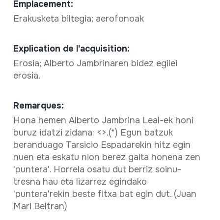
Emplacement:
Erakusketa biltegia; aerofonoak
Explication de l'acquisition:
Erosia; Alberto Jambrinaren bidez egilei
erosia.
Remarques:
Hona hemen Alberto Jambrina Leal-ek honi
buruz idatzi zidana: <
>.(*) Egun batzuk
beranduago Tarsicio Espadarekin hitz egin
nuen eta eskatu nion berez gaita honena zen
'puntera'. Horrela osatu dut berriz soinu-
tresna hau eta lizarrez egindako
'puntera'rekin beste fitxa bat egin dut. (Juan
Mari Beltran)