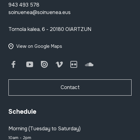
943 493 578
soinuenea@soinuenea.eus
Tornola kalea, 6 - 20180 OIARTZUN
View on Google Maps
Facebook
Youtube
Issuu
Vimeo
Flickr
SoundCloud
Contact
Schedule
Morning (Tuesday to Saturday)
10am - 2pm