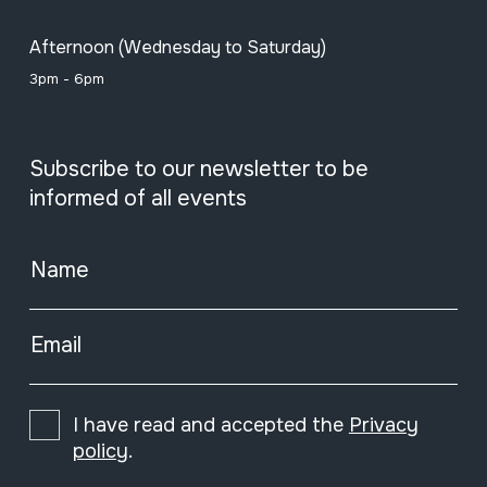
Afternoon (Wednesday to Saturday)
3pm - 6pm
Subscribe to our newsletter to be
informed of all events
Name
Email
I have read and accepted the
Privacy
policy
.