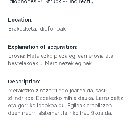
Idiophones
->
Struck
->
Indirectly
Location:
Erakusketa; idiofonoak
Explanation of acquisition:
Erosia; Metalezko pieza egileari erosia eta
bestelakoak J. Martinezek eginak.
Description:
Metalezko zintzarri edo joarea da, sasi-
zilindrikoa. Ezpelezko mihia dauka. Larru beltz
eta gorriko lepokoa du. Egileak erabiltzen
duen neurri sisteman, larriko hau 9koa da.