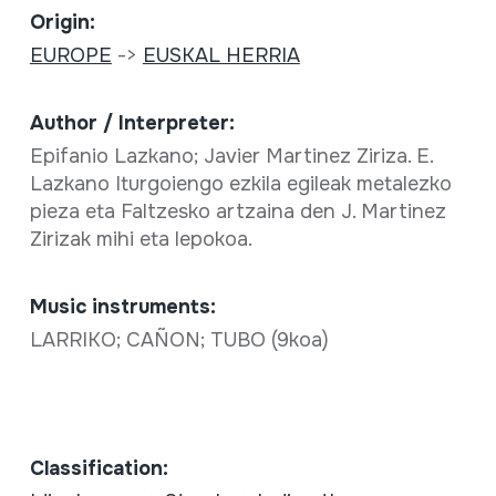
Origin:
EUROPE
->
EUSKAL HERRIA
Author / Interpreter:
Epifanio Lazkano; Javier Martinez Ziriza. E.
Lazkano Iturgoiengo ezkila egileak metalezko
pieza eta Faltzesko artzaina den J. Martinez
Zirizak mihi eta lepokoa.
Music instruments:
LARRIKO; CAÑON; TUBO (9koa)
Classification: