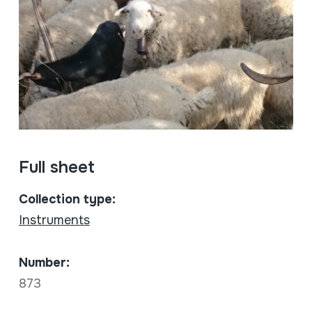
Full sheet
Collection type:
Instruments
Number:
873