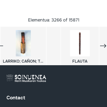
Elementua: 3266 of 15871
LARRIKO; CAÑON; TUBO (7koa)
FLAUTA
Contact