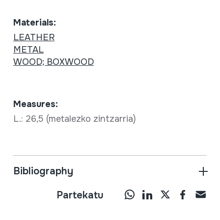
Materials:
LEATHER
METAL
WOOD; BOXWOOD
Measures:
L.: 26,5 (metalezko zintzarria)
Bibliography
Partekatu