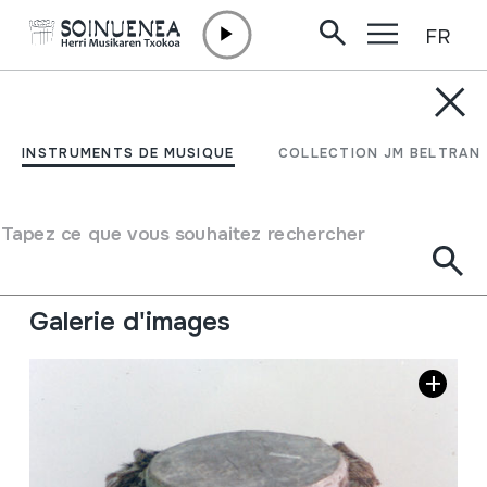
FR
Aller directement au contenu
INSTRUMENTS DE MUSIQUE
CUNUNO; TAMBOR
INSTRUMENTS DE MUSIQUE
COLLECTION JM BELTRAN
Auteur
Ez dakigu.
Type d'instrument de musique
Tapez ce que vous souhaitez rechercher
Membranophones
->
Frappés
->
Frappés à l'aide des
mains
Galerie d'images