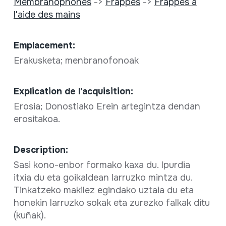
Membranophones
->
Frappés
->
Frappés à
l'aide des mains
Emplacement:
Erakusketa; menbranofonoak
Explication de l'acquisition:
Erosia; Donostiako Erein artegintza dendan
erositakoa.
Description:
Sasi kono-enbor formako kaxa du. Ipurdia
itxia du eta goikaldean larruzko mintza du.
Tinkatzeko makilez egindako uztaia du eta
honekin larruzko sokak eta zurezko falkak ditu
(kuñak).