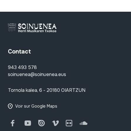
Contact
943 493 578
soinuenea@soinuenea.eus
Tornola kalea, 6 - 20180 OIARTZUN
Voir sur Google Maps
Facebook
Youtube
Issuu
Vimeo
Flickr
SoundCloud