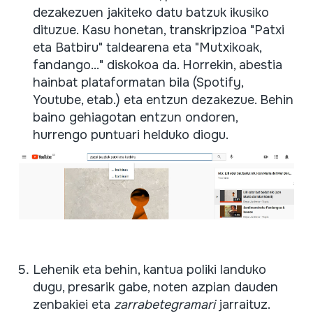
dezakezuen jakiteko datu batzuk ikusiko
dituzue. Kasu honetan, transkripzioa "Patxi
eta Batbiru" taldearena eta "Mutxikoak,
fandango..." diskokoa da. Horrekin, abestia
hainbat plataformatan bila (Spotify,
Youtube, etab.) eta entzun dezakezue. Behin
baino gehiagotan entzun ondoren,
hurrengo puntuari helduko diogu.
Lehenik eta behin, kantua poliki landuko
dugu, presarik gabe, noten azpian dauden
zenbakiei eta
zarrabetegramari
jarraituz.