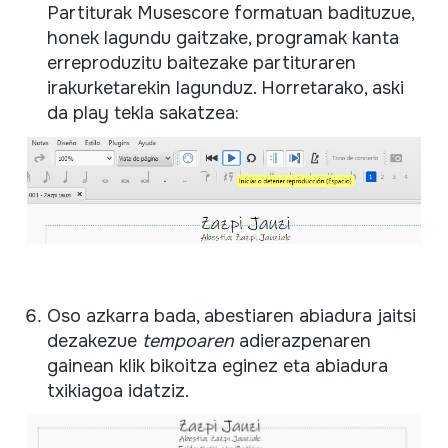
Partiturak Musescore formatuan badituzue,
honek lagundu gaitzake, programak kanta
erreproduzitu baitezake partituraren
irakurketarekin lagunduz. Horretarako, aski
da play tekla sakatzea:
Oso azkarra bada, abestiaren abiadura jaitsi
dezakezue
tempoaren
adierazpenaren
gainean klik bikoitza eginez eta abiadura
txikiagoa idatziz.