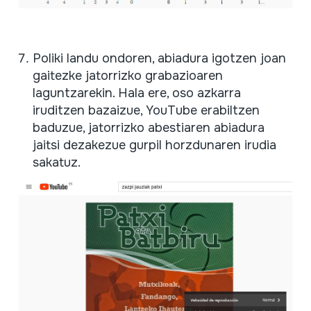
Poliki landu ondoren, abiadura igotzen joan
gaitezke jatorrizko grabazioaren
laguntzarekin. Hala ere, oso azkarra
iruditzen bazaizue, YouTube erabiltzen
baduzue, jatorrizko abestiaren abiadura
jaitsi dezakezue gurpil horzdunaren irudia
sakatuz.