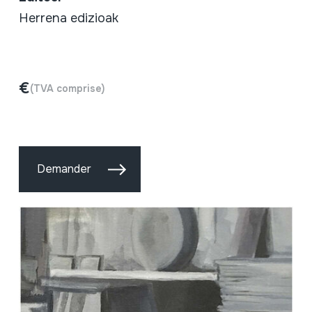
Herrena edizioak
€
(TVA comprise)
Demander