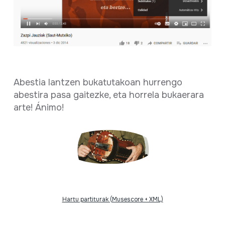
Abestia lantzen bukatutakoan hurrengo
abestira pasa gaitezke, eta horrela bukaerara
arte! Ánimo!
Hartu partiturak (Musescore + XML)