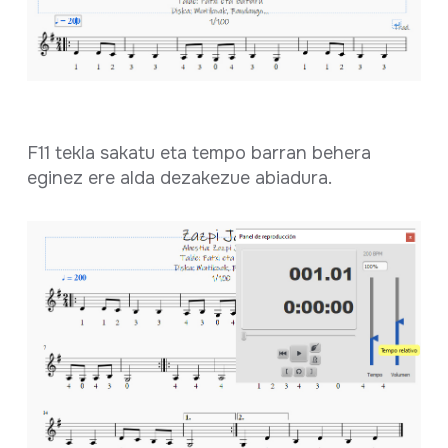
F11 tekla sakatu eta tempo barran behera
eginez ere alda dezakezue abiadura.