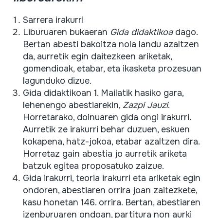
Sarrera irakurri
Liburuaren bukaeran
Gida didaktikoa
dago.
Bertan abesti bakoitza nola landu azaltzen
da, aurretik egin daitezkeen ariketak,
gomendioak, etabar, eta ikasketa prozesuan
lagunduko dizue.
Gida didaktikoan 1. Mailatik hasiko gara,
lehenengo abestiarekin,
Zazpi Jauzi
.
Horretarako, doinuaren gida ongi irakurri.
Aurretik ze irakurri behar duzuen, eskuen
kokapena, hatz-jokoa, etabar azaltzen dira.
Horretaz gain abestia jo aurretik ariketa
batzuk egitea proposatuko zaizue.
Gida irakurri, teoria irakurri eta ariketak egin
ondoren, abestiaren orrira joan zaitezkete,
kasu honetan 146. orrira. Bertan, abestiaren
izenburuaren ondoan, partitura non aurki