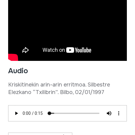
Audio
Kriskitinekin arin-arin erritmoa. Silbestre
Elezkano “Txilibrin”. Bilbo, 02/01/1997