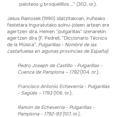
paloteos y broquelillos ...” (302. or.).
Jesus Ramosek (1990) idatzitakoan, Iruñeako
festetara inguratutako soinu-joleen artean ere
agertzen dira. Hemen “pulgarillas” izenarekin
agertzen dira (F. Pedrell, “Diccionario Técnico
de la Música”,
Pulgarillas.- Nombre de las
castañuelas en algunas provincias de España)
:
Pedro Joseph de Castillo - Pulgarillas -
Cuenca de Pamplona – 1792
(104. or.)
.
Francisco Antonio Echeverría - Pulgarillas
- Sagüés – 1793
(106. or.)
.
Ramón de Echeverría - Pulgarillas -
Pamplona - 1792-93
(107. or.)
.