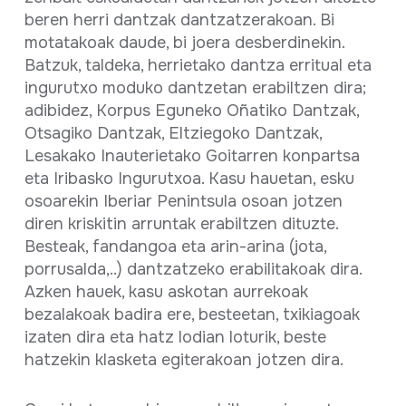
beren herri dantzak dantzatzerakoan. Bi
motatakoak daude, bi joera desberdinekin.
Batzuk, taldeka, herrietako dantza erritual eta
ingurutxo moduko dantzetan erabiltzen dira;
adibidez, Korpus Eguneko Oñatiko Dantzak,
Otsagiko Dantzak, Eltziegoko Dantzak,
Lesakako Inauterietako Goitarren konpartsa
eta Iribasko Ingurutxoa. Kasu hauetan, esku
osoarekin Iberiar Penintsula osoan jotzen
diren kriskitin arruntak erabiltzen dituzte.
Besteak, fandangoa eta arin-arina (jota,
porrusalda,..) dantzatzeko erabilitakoak dira.
Azken hauek, kasu askotan aurrekoak
bezalakoak badira ere, besteetan, txikiagoak
izaten dira eta hatz lodian loturik, beste
hatzekin klasketa egiterakoan jotzen dira.