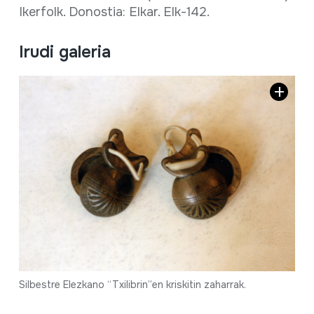
Ikerfolk. Donostia: Elkar. Elk-142.
Irudi galeria
Silbestre Elezkano “Txilibrin”en kriskitin zaharrak.