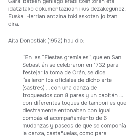
Garai batean gehiago erabiltzen ziren eta
idatzitako dokumentazioan ikus dezakegunez,
Euskal Herrian antzina toki askotan jo izan
dira.
Aita Donostiak (1952) hau dio:
“En las “Fiestas gremiales”, que en San
Sebastián se celebraron en 1732 para
festejar la toma de Orán, se dice
“salieron los oficiales de dicho arte
(sastres) ... con una danza de
troqueados con 8 pares y un capitán ...
con diferentes toques de tamboriles que
diestramente entonaban con igual
compás el acompañamiento de 6
mudanzas y paseos de que se componía
la danza, castañuelas, como para