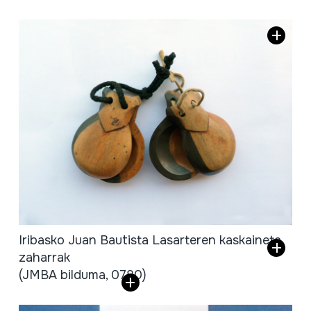
Iribasko Juan Bautista Lasarteren kaskaineta
zaharrak
(JMBA bilduma, 0780)