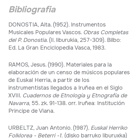
Bibliografia
DONOSTIA, Aita. (1952). Instrumentos
Musicales Populares Vascos.
Obras Completas
del P. Donostia
. (II. liburukia, 257-309). Bilbo:
Ed. La Gran Enciclopedia Vasca, 1983.
RAMOS, Jesus. (1990). Materiales para la
elaboración de un censo de músicos populares
de Euskal Herria, a partir de los
instrumentistas llegados a Iruñea en el Siglo
XVIII.
Cuadernos de Etnología y Etnografía de
Navarra
, 55. zk. 91-138. orr. Iruñea: Institución
Principe de Viana.
URBELTZ, Juan Antonio. (1987).
Euskal Herriko
Folklorea - Beterri -1.
(disko barruko liburuxka)