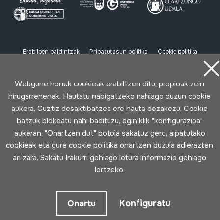
Erabilpen baldintzak
Pribatutasun politika
Cookie politika
Loturak garatua
Webgune honek cookieak erabiltzen ditu, propioak zein
hirugarrenenak. Hautatu nabigatzeko nahiago duzun cookie
aukera. Guztiz desaktibatzea ere hauta dezakezu. Cookie
batzuk blokeatu nahi badituzu, egin klik "konfigurazioa"
aukeran. "Onartzen dut" botoia sakatuz gero, aipatutako
cookieak eta gure cookie politika onartzen duzula adierazten
ari zara. Sakatu
Irakurri gehiago
lotura informazio gehiago
lortzeko.
Konfiguratu
Onartu