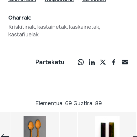
Oharrak:
Kriskitinak, kastainetak, kaskainetak,
kastañuelak
Partekatu
Elementua: 69 Guztira: 89