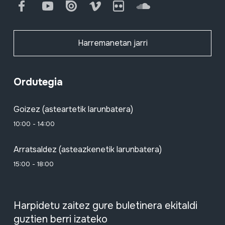
Facebook
Youtube
Issuu
Vimeo
Flickr
SoundCloud
Harremanetan jarri
Ordutegia
Goizez (asteartetik larunbatera)
10:00 - 14:00
Arratsaldez (asteazkenetik larunbatera)
15:00 - 18:00
Harpidetu zaitez gure buletinera ekitaldi
guztien berri izateko