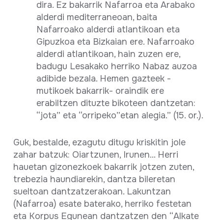
dira. Ez bakarrik Nafarroa eta Arabako
alderdi mediterraneoan, baita
Nafarroako alderdi atlantikoan eta
Gipuzkoa eta Bizkaian ere. Nafarroako
alderdi atlantikoan, hain zuzen ere,
badugu Lesakako herriko Nabaz auzoa
adibide bezala. Hemen gazteek -
mutikoek bakarrik- oraindik ere
erabiltzen dituzte bikoteen dantzetan:
“jota” eta “orripeko”etan alegia.” (15. or.).
Guk, bestalde, ezagutu ditugu kriskitin jole
zahar batzuk: Oiartzunen, Irunen... Herri
hauetan gizonezkoek bakarrik jotzen zuten,
trebezia haundiarekin, dantza bileretan
sueltoan dantzatzerakoan. Lakuntzan
(Nafarroa) esate baterako, herriko festetan
eta Korpus Egunean dantzatzen den “Alkate