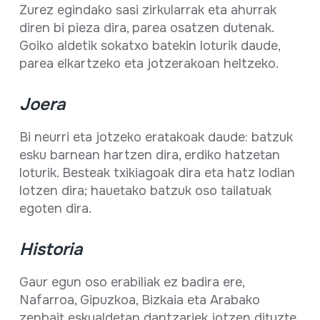
Zurez egindako sasi zirkularrak eta ahurrak
diren bi pieza dira, parea osatzen dutenak.
Goiko aldetik sokatxo batekin loturik daude,
parea elkartzeko eta jotzerakoan heltzeko.
Joera
Bi neurri eta jotzeko eratakoak daude: batzuk
esku barnean hartzen dira, erdiko hatzetan
loturik. Besteak txikiagoak dira eta hatz lodian
lotzen dira; hauetako batzuk oso tailatuak
egoten dira.
Historia
Gaur egun oso erabiliak ez badira ere,
Nafarroa, Gipuzkoa, Bizkaia eta Arabako
zenbait eskualdetan dantzariek jotzen dituzte