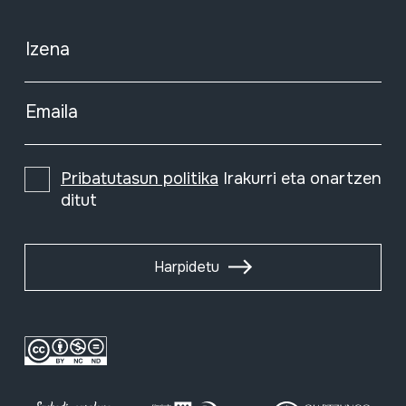
Izena
Emaila
Pribatutasun politika
Irakurri eta onartzen
ditut
Harpidetu