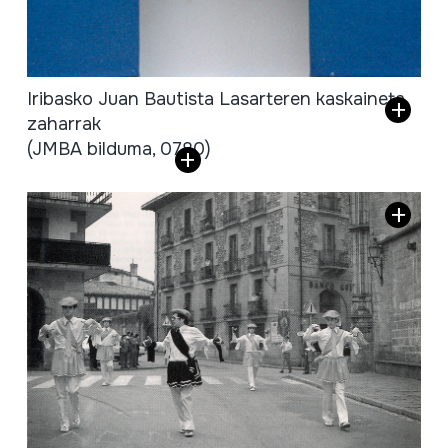
Iribasko Juan Bautista Lasarteren kaskaineta
zaharrak
(JMBA bilduma, 0780)