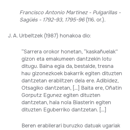
Francisco Antonio Martinez - Pulgarillas -
Sagüés - 1792-93, 1795-96
(116. or.)
.
J. A. Urbeltzek (1987) honakoa dio:
“Sarrera orokor honetan, “kaskañuelak”
gizon eta emakumeen dantzekin lotu
ditugu. Baina egia da, bestalde, tresna
hau gizonezkoek bakarrik egiten dituzten
dantzetan erabiltzen dela ere. Adibidez,
Otsagiko dantzetan, [...] Baita ere, Oñatin
Gorputz Egunez egiten dituzten
dantzetan, hala nola Biasterin egiten
dituzten Eguberriko dantzetan. [...]
Beren erabilerari buruzko datuak ugariak