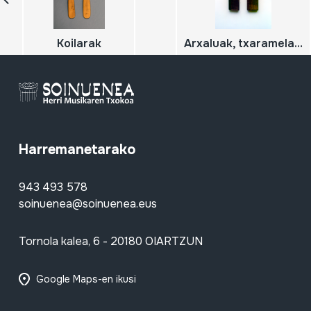
Koilarak
Arxaluak, txaramelak, tarrañuelak
Harremanetarako
943 493 578
soinuenea@soinuenea.eus
Tornola kalea, 6 - 20180 OIARTZUN
Google Maps-en ikusi