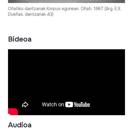
Oñatiko dantzariak Korpus egunean. Oñati, 1987 (Arg. E.X.
Dueñas. dantzariak 43)
Bideoa
Audioa