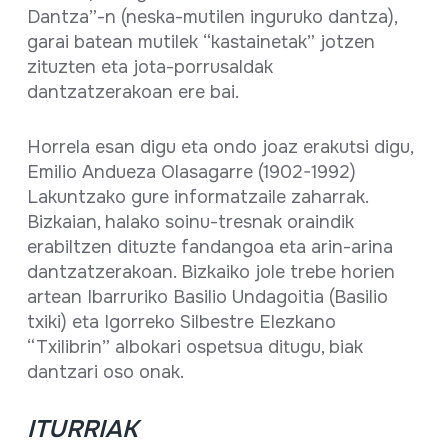
Dantza”-n (neska-mutilen inguruko dantza),
garai batean mutilek “kastainetak” jotzen
zituzten eta jota-porrusaldak
dantzatzerakoan ere bai.
Horrela esan digu eta ondo joaz erakutsi digu,
Emilio Andueza Olasagarre (1902-1992)
Lakuntzako gure informatzaile zaharrak.
Bizkaian, halako soinu-tresnak oraindik
erabiltzen dituzte fandangoa eta arin-arina
dantzatzerakoan. Bizkaiko jole trebe horien
artean Ibarruriko Basilio Undagoitia (Basilio
txiki) eta Igorreko Silbestre Elezkano
“Txilibrin” albokari ospetsua ditugu, biak
dantzari oso onak.
ITURRIAK