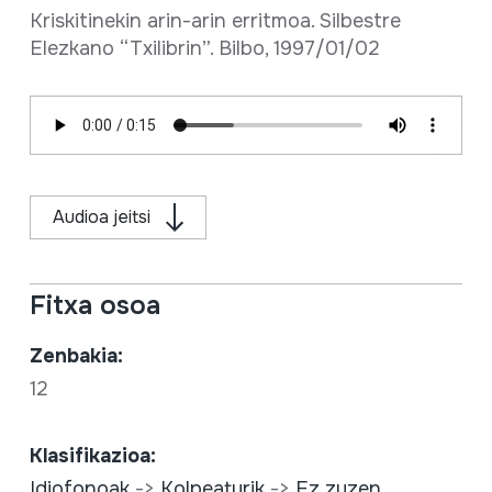
Kriskitinekin arin-arin erritmoa. Silbestre
Elezkano “Txilibrin”. Bilbo, 1997/01/02
Audioa jeitsi
Fitxa osoa
Zenbakia:
12
Klasifikazioa:
Idiofonoak
->
Kolpeaturik
->
Ez zuzen