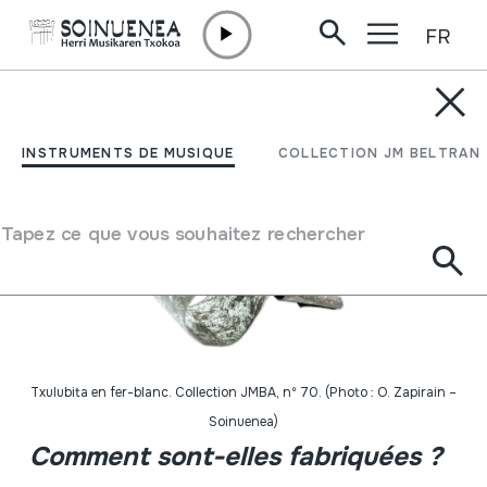
FR
Aller directement au contenu
ENCYCLOPÉDIE
ATELIER: TXULUBITAS
INSTRUMENTS DE MUSIQUE
COLLECTION JM BELTRAN
EN FER-BLANC
Tapez ce que vous souhaitez rechercher
Txulubita en fer-blanc. Collection JMBA, nº 70. (Photo : O. Zapirain –
Soinuenea)
Comment sont-elles fabriquées ?