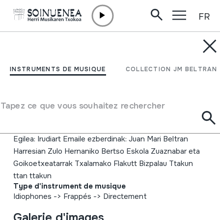
FR
Aller directement au contenu
INSTRUMENTS DE MUSIQUE
24. Txalaparta Festa.
INSTRUMENTS DE MUSIQUE
COLLECTION JM BELTRAN
Hernani, 2010-05-
20/21/22
Tapez ce que vous souhaitez rechercher
Auteur
Egilea: Irudiart Emaile ezberdinak: Juan Mari Beltran
Harresian Zulo Hernaniko Bertso Eskola Zuaznabar eta
Goikoetxeatarrak Txalamako Flakutt Bizpalau Ttakun
ttan ttakun
Type d'instrument de musique
Idiophones
->
Frappés
->
Directement
Galerie d'images