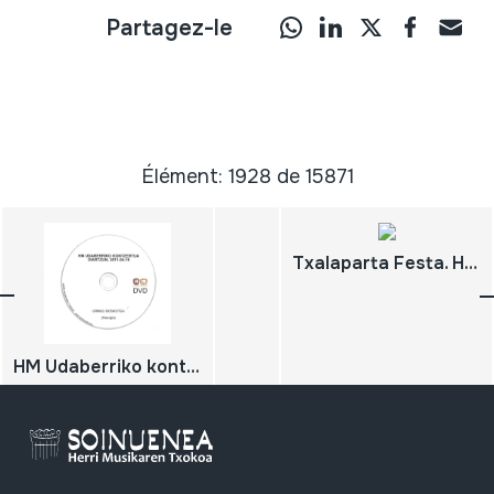
Partagez-le
Élément: 1928 de 15871
Txalaparta Festa. Hernani, 1987-2011
HM Udaberriko kontzertua; 2011-04-16; Oiartzun; Herri Musikaren Txokoa; Urmuli boskotea