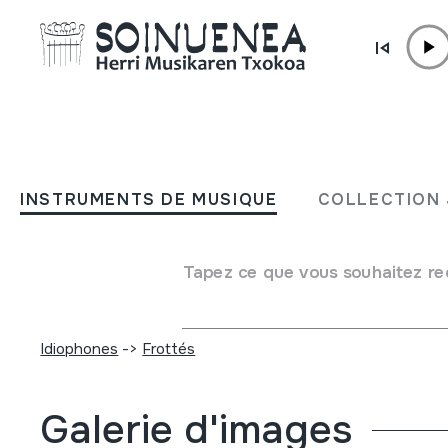
Aller directement au contenu
INSTRUMENTS DE MUSIQUE
ARIZKUNGO HARPATXOA
INSTRUMENTS DE MUSIQUE
COLLECTION 
Auteur
Juan Mari Beltran Argiñena
Type d'instrument de musique
Tapez ce que vous souhaitez re
Idiophones
->
Frappés
->
Directement
Idiophones
->
Frappés
->
Indirectement
Idiophones
->
Frottés
Galerie d'images