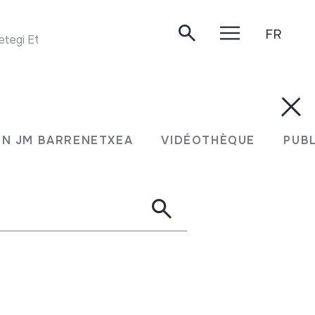
FR
egi Etxeberri, 1984.
N JM BARRENETXEA
VIDÉOTHÈQUE
PUB