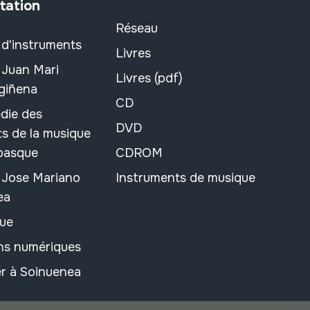
tation
Réseau
 d'instruments
Livres
 Juan Mari
Livres (pdf)
rgiñena
CD
die des
DVD
s de la musique
 basque
CDROM
n Jose Mariano
Instruments de musique
ea
ue
ons numériques
r à Soinuenea