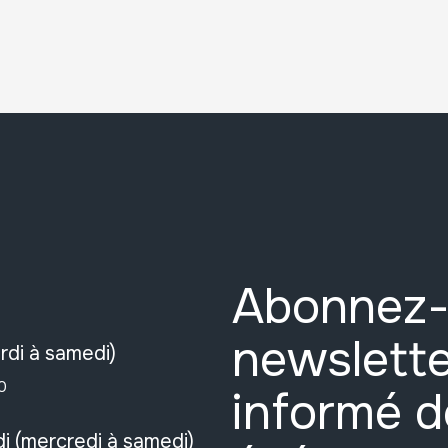
Abonnez-
newslette
rdi à samedi)
0
informé d
i (mercredi à samedi)