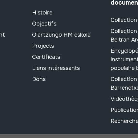
documen
Histoire
Collection
Objectifs
Collection
nt
Oiartzungo HM eskola
Beltran A
Projects
Encyclopé
Certificats
instrument
Liens intéressants
populaire
Dons
Collectio
Barrenetx
Vidéothèq
Publicati
Recherche