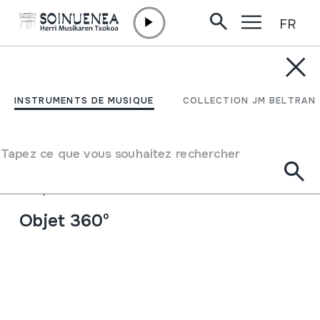
FR
Aller directement au contenu
INSTRUMENTS DE MUSIQUE
BASURI; BANSURI;
INSTRUMENTS DE MUSIQUE
COLLECTION JM BELTRAN
Zeharkako flauta
Tapez ce que vous souhaitez rechercher
Auteur
Ez dakigu.
Type d'instrument de musique
Aérophones
->
Flûtes
->
Traversière
Objet 360º