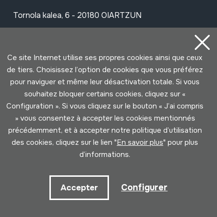
Tornola kalea, 6 - 20180 OIARTZUN
Voir sur Google Maps
Ce site Internet utilise ses propres cookies ainsi que ceux
Facebook
Youtube
Issuu
Vimeo
Flickr
SoundCloud
de tiers. Choisissez l’option de cookies que vous préférez
pour naviguer et même leur désactivation totale. Si vous
souhaitez bloquer certains cookies, cliquez sur «
Contact
Configuration ». Si vous cliquez sur le bouton « J’ai compris
» vous consentez à accepter les cookies mentionnés
précédemment, et à accepter notre politique d’utilisation
Horaire
des cookies, cliquez sur le lien "
En savoir plus
" pour plus
d’informations.
Matin (mardi à samedi)
10:00 - 14:00
Configurer
Accepter
Après-midi (mercredi à samedi)