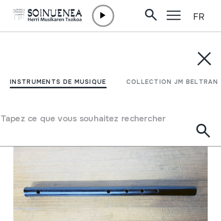
FR
Aller directement au contenu
INSTRUMENTS DE MUSIQUE
COLLECTION JM BELTRAN
Filtrer
INSTRUMENTS DE MUSIQUE
COLLECTION JM BELTRAN
Moteur de recherche
Tapez ce que vous souhaitez rechercher