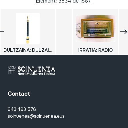
Élément: 3834 de 15871
DULTZAINA; DULZAINA; GAITA
IRRATIA; RADIO
Contact
943 493 578
soinuenea@soinuenea.eus