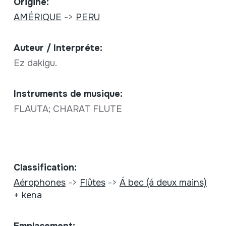
Origine:
AMÉRIQUE
->
PERU
Auteur / Interpréte:
Ez dakigu.
Instruments de musique:
FLAUTA; CHARAT FLUTE
Classification:
Aérophones
->
Flûtes
->
Á bec (á deux mains)
+ kena
Emplacement: