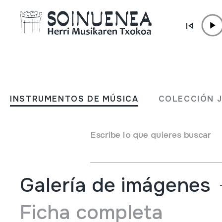
Ir directamente al contenido
INSTRUMENTOS DE MÚSICA
FLAUTA; CHARAT FLUTE
INSTRUMENTOS DE MÚSICA
COLECCIÓN 
Autor
Ez dakigu.
Tipo de Instrumento de música
Escribe lo que quieres buscar
Aerófonos
->
Flautas
->
Recta (dos manos) + kena
Galería de imágenes
Ficha completa