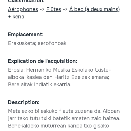
Classification:
Aérophones
->
Flûtes
->
Á bec (á deux mains)
+ kena
Emplacement:
Erakusketa; aerofonoak
Explication de l'acquisition:
Erosia; Hernaniko Musika Eskolako txistu-
alboka ikaslea den Haritz Ezeizak emana;
Bere aitak Indiatik ekarria.
Description:
Metalezko bi eskuko flauta zuzena da. Alboan
jarritako tutu txiki batetik ematen zaio haizea.
Behekaldeko muturrean kanpaitxo gisako