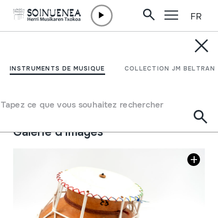
FR
Aller directement au contenu
INSTRUMENTS DE MUSIQUE
GUACALON
INSTRUMENTS DE MUSIQUE
COLLECTION JM BELTRAN
Auteur
Ez dakigu.
Type d'instrument de musique
Tapez ce que vous souhaitez rechercher
Membranophones
->
Frictionnés
->
Corde
Galerie d'images