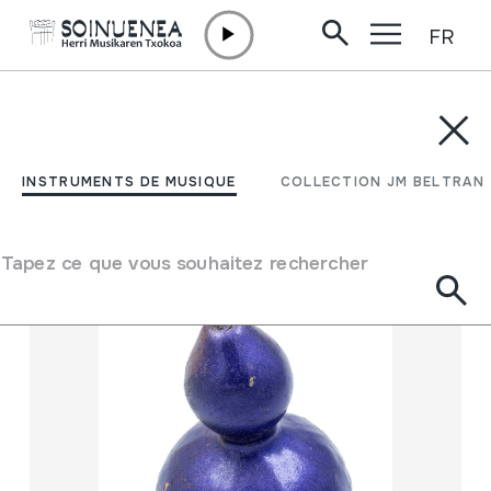
FR
Aller directement au contenu
INSTRUMENTS DE MUSIQUE
COLLECTION JM BELTRAN
Filtrer
INSTRUMENTS DE MUSIQUE
COLLECTION JM BELTRAN
Moteur de recherche
Tapez ce que vous souhaitez rechercher