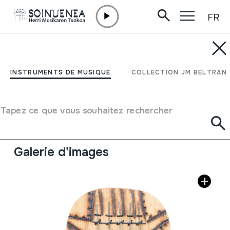
FR
Aller directement au contenu
INSTRUMENTS DE MUSIQUE
KALIMBA
INSTRUMENTS DE MUSIQUE
COLLECTION JM BELTRAN
Auteur
Ez dakigu.
Type d'instrument de musique
Tapez ce que vous souhaitez rechercher
Idiophones
->
Pointillé / flexible
->
Avec table d
´harmonie
Galerie d'images