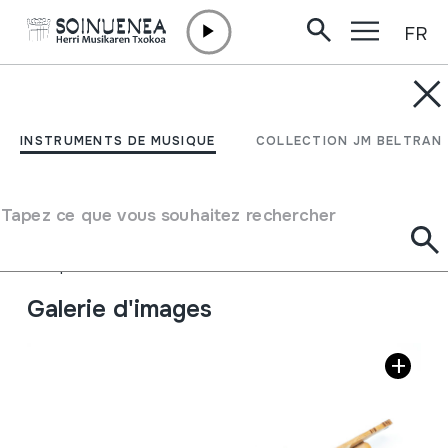
FR
Aller directement au contenu
INSTRUMENTS DE MUSIQUE
WOT; Flauta de rueda;
INSTRUMENTS DE MUSIQUE
COLLECTION JM BELTRAN
Circular Panpipes
Tapez ce que vous souhaitez rechercher
Auteur
Ez dakigu.
Type d'instrument de musique
Aérophones
->
Flûtes
->
flute de Pan
Galerie d'images