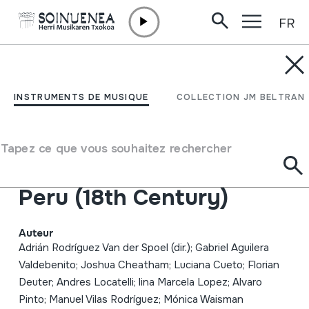
FR
Aller directement au contenu
INSTRUMENTS DE MUSIQUE
Música tremprana;
INSTRUMENTS DE MUSIQUE
COLLECTION JM BELTRAN
Bailes, Tonadas y
Cachuas; Songs and
Tapez ce que vous souhaitez rechercher
dances from Trujillo,
Peru (18th Century)
Auteur
Adrián Rodríguez Van der Spoel (dir.); Gabriel Aguilera
Valdebenito; Joshua Cheatham; Luciana Cueto; Florian
Deuter; Andres Locatelli; lina Marcela Lopez; Alvaro
Pinto; Manuel Vilas Rodríguez; Mónica Waisman