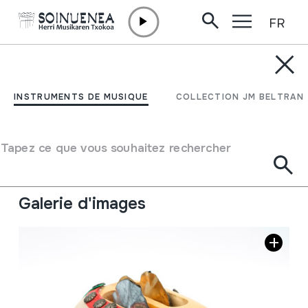
FR
Aller directement au contenu
INSTRUMENTS DE MUSIQUE
PANDERO CUEQUERO
INSTRUMENTS DE MUSIQUE
COLLECTION JM BELTRAN
Auteur
Pablo Naranjo
Type d'instrument de musique
Tapez ce que vous souhaitez rechercher
Idiophones
->
Frappés
->
Indirectement
Membranophones
->
Frappés
->
Tambourins
Galerie d'images