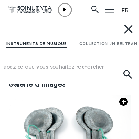
FR
Aller directement au contenu
INSTRUMENTS DE MUSIQUE
QARQAR; QARQABU
INSTRUMENTS DE MUSIQUE
COLLECTION JM BELTRAN
Auteur
Ez dakigu.
Type d'instrument de musique
Tapez ce que vous souhaitez rechercher
Idiophones
->
Frappés
->
Indirectement
Galerie d'images