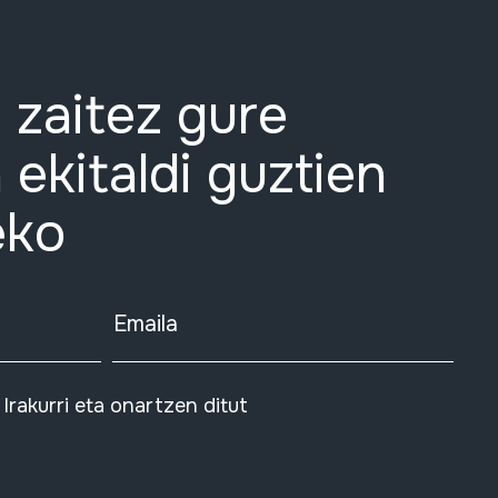
 zaitez gure
 ekitaldi guztien
eko
Emaila
Irakurri eta onartzen ditut