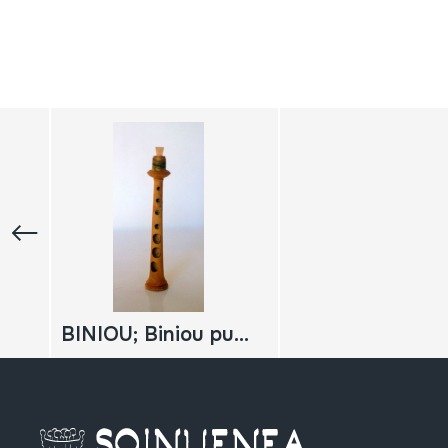
BINIOU; Biniou punteroa