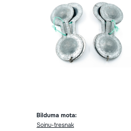
Bilduma mota:
Soinu-tresnak