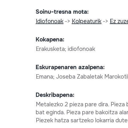
Soinu-tresna mota:
Idiofonoak
->
Kolpeaturik
->
Ez zuz
Kokapena:
Erakusketa; idiofonoak
Eskurapenaren azalpena:
Emana; Joseba Zabaletak Marokotik
Deskribapena:
Metalezko 2 pieza pare dira. Pieza b
bat eginda. Pieza pare bakoitza ala
Piezek hatza sartzeko lokarria dute