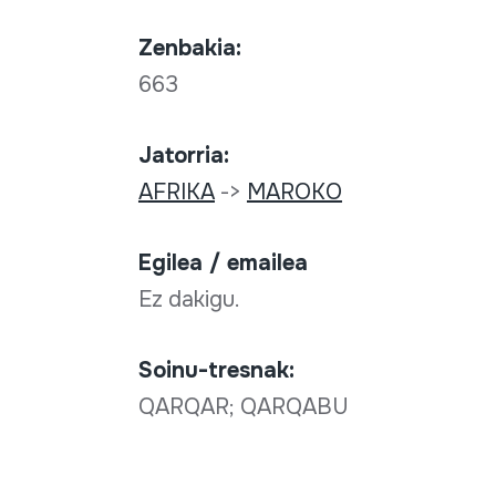
Zenbakia:
663
Jatorria:
AFRIKA
->
MAROKO
Egilea / emailea
Ez dakigu.
Soinu-tresnak:
QARQAR; QARQABU