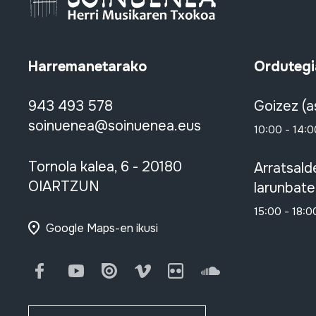
Harremanetarako
Ordutegi
943 493 578
Goizez (a
soinuenea@soinuenea.eus
10:00 - 14:0
Tornola kalea, 6 - 20180
Arratsald
OIARTZUN
larunbate
15:00 - 18:0
Google Maps-en ikusi
Facebook
Youtube
Issuu
Vimeo
Flickr
SoundCloud