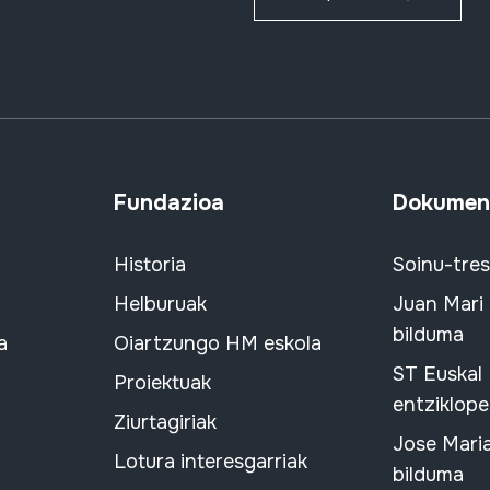
Fundazioa
Dokument
Historia
Soinu-tre
Helburuak
Juan Mari
bilduma
a
Oiartzungo HM eskola
ST Euskal
Proiektuak
entziklope
Ziurtagiriak
Jose Mari
Lotura interesgarriak
bilduma