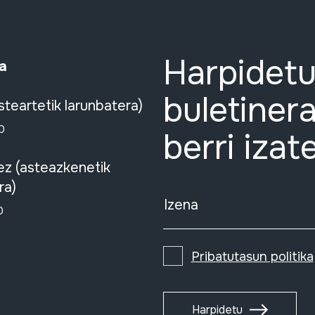
Harpidetu
a
buletinera
steartetik larunbatera)
0
berri izat
ez (asteazkenetik
ra)
Izena
0
Pribatutasun politika
Harpidetu