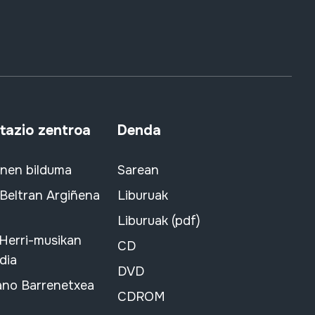
azio zentroa
Denda
snen bilduma
Sarean
 Beltran Argiñena
Liburuak
Liburuak (pdf)
 Herri-musikan
CD
dia
DVD
ano Barrenetxea
CDROM