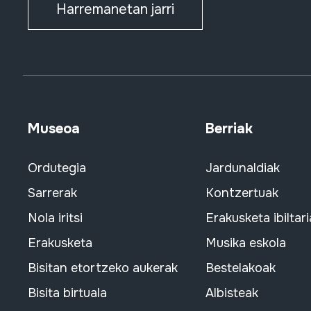
Harremanetan jarri
Museoa
Berriak
Ordutegia
Jardunaldiak
Sarrerak
Kontzertuak
Nola iritsi
Erakusketa ibiltari
Erakusketa
Musika eskola
Bisitan etortzeko aukerak
Bestelakoak
Bisita birtuala
Albisteak