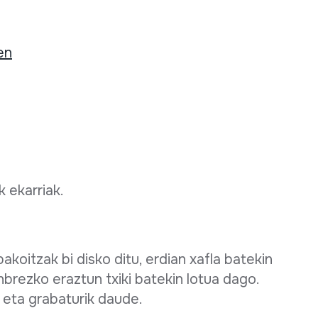
en
 ekarriak.
akoitzak bi disko ditu, erdian xafla batekin
nbrezko eraztun txiki batekin lotua dago.
 eta grabaturik daude.