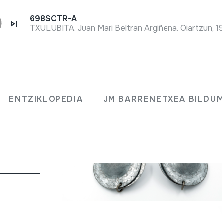
698SOTR-A
TXULUBITA. Juan Mari Beltran Argiñena. Oiartzun, 1
ENTZIKLOPEDIA
JM BARRENETXEA BILDU
en