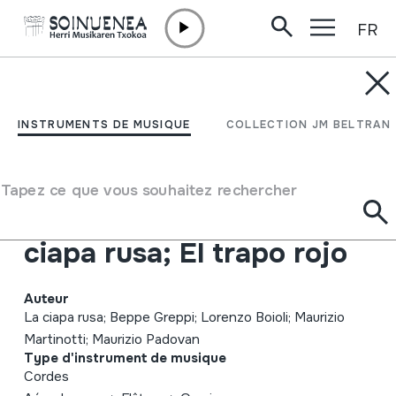
FR
Aller directement au contenu
INSTRUMENTS DE MUSIQUE
Ten da chent l'archët
INSTRUMENTS DE MUSIQUE
COLLECTION JM BELTRAN
che la sunada l'é longa;
Canti e danze tradizionali
Tapez ce que vous souhaitez rechercher
dell'Alessandrino; La
ciapa rusa; El trapo rojo
Auteur
La ciapa rusa; Beppe Greppi; Lorenzo Boioli; Maurizio
Martinotti; Maurizio Padovan
Type d'instrument de musique
Cordes