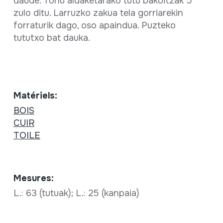
daude. Tonu aldaketarako tutu bakoitzak 5
zulo ditu. Larruzko zakua tela gorriarekin
forraturik dago, oso apaindua. Puzteko
tututxo bat dauka.
Matériels:
BOIS
CUIR
TOILE
Mesures:
L.: 63 (tutuak); L.: 25 (kanpaia)