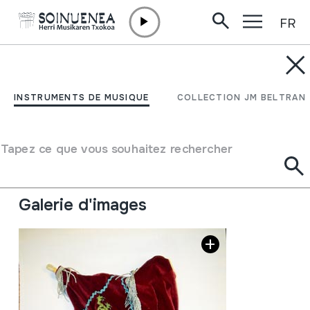
FR
Aller directement au contenu
INSTRUMENTS DE MUSIQUE
TULUM
INSTRUMENTS DE MUSIQUE
COLLECTION JM BELTRAN
Auteur
Ez dakigu.
Type d'instrument de musique
Tapez ce que vous souhaitez rechercher
Aérophones
->
Anches
->
Simple battante (clarinette)
Aérophones
->
Anches
->
Cornemuses
Galerie d'images