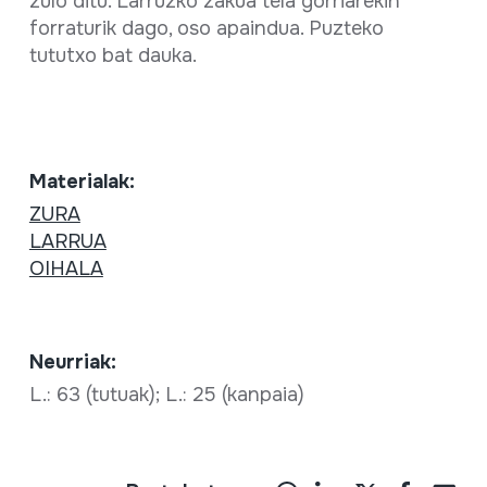
zulo ditu. Larruzko zakua tela gorriarekin
forraturik dago, oso apaindua. Puzteko
tututxo bat dauka.
Materialak:
ZURA
LARRUA
OIHALA
Neurriak:
L.: 63 (tutuak); L.: 25 (kanpaia)