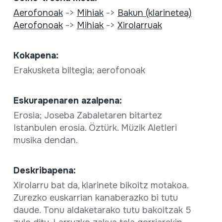
Aerofonoak
->
Mihiak
->
Bakun (klarinetea)
Aerofonoak
->
Mihiak
->
Xirolarruak
Kokapena:
Erakusketa biltegia; aerofonoak
Eskurapenaren azalpena:
Erosia; Joseba Zabaletaren bitartez
Istanbulen erosia. Öztürk. Müzik Aletleri
musika dendan.
Deskribapena:
Xirolarru bat da, klarinete bikoitz motakoa.
Zurezko euskarrian kanaberazko bi tutu
daude. Tonu aldaketarako tutu bakoitzak 5