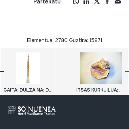
Partekatu
Elementua: 2780 Guztira: 15871
GAITA; DULZAINA; DULTZAINA
ITSAS KURKUILUA; CARACOLA