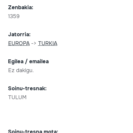
Zenbakia:
1359
Jatorria:
EUROPA
->
TURKIA
Egilea / emailea
Ez dakigu.
Soinu-tresnak:
TULUM
Soinu-tresna mota: