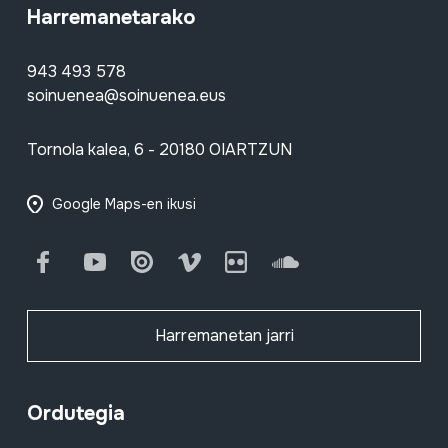
Harremanetarako
943 493 578
soinuenea@soinuenea.eus
Tornola kalea, 6 - 20180 OIARTZUN
Google Maps-en ikusi
Facebook
Youtube
Issuu
Vimeo
Flickr
SoundCloud
Harremanetan jarri
Ordutegia