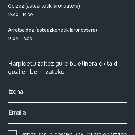
Goizez (asteartetik larunbatera)
10:00 - 14:00
Arratsaldez (asteazkenetik larunbatera)
15:00 - 18:00
Harpidetu zaitez gure buletinera ekitaldi
guztien berri izateko
Izena
Emaila
Pribatutasun politika
Irakurri eta onartzen