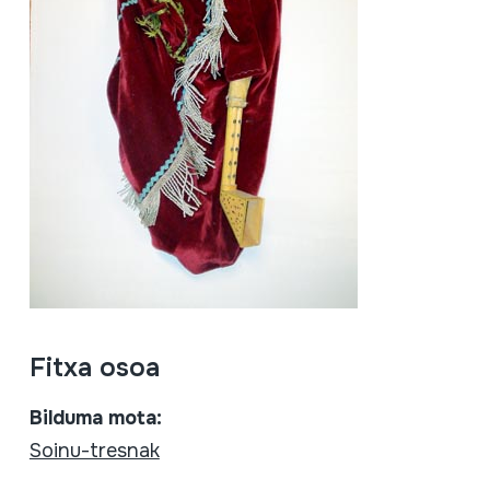
Fitxa osoa
Bilduma mota:
Soinu-tresnak