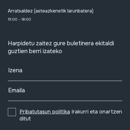
Arratsaldez (asteazkenetik larunbatera)
15:00 - 18:00
Harpidetu zaitez gure buletinera ekitaldi
guztien berri izateko
Izena
Emaila
Pribatutasun politika
Irakurri eta onartzen
ditut