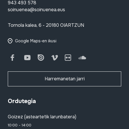
943 493 578
soinuenea@soinuenea.eus
Tornola kalea, 6 - 20180 OIARTZUN
Google Maps-en ikusi
Facebook
Youtube
Issuu
Vimeo
Flickr
SoundCloud
Harremanetan jarri
Ordutegia
Goizez (asteartetik larunbatera)
10:00 - 14:00