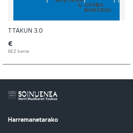
TTAKUN 3.0
€
BEZ barne
Harremanetarako