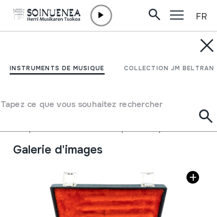
FR
Aller directement au contenu
INSTRUMENTS DE MUSIQUE
SILBOTEA; TXISTU
INSTRUMENTS DE MUSIQUE
COLLECTION JM BELTRAN
HANDIA
Tapez ce que vous souhaitez rechercher
Auteur
Gancedo, Jose
Type d'instrument de musique
Aérophones
->
Flûtes
->
Á Bec (á une main)
Galerie d'images