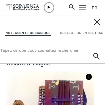
FR
Aller directement au contenu
INSTRUMENTS DE MUSIQUE
ACORDEON DIATONICO
INSTRUMENTS DE MUSIQUE
COLLECTION JM BELTRAN
Auteur
Ez dakigu.
Type d'instrument de musique
Tapez ce que vous souhaitez rechercher
Aérophones
->
Anches
->
Simple Libre
Galerie d'images