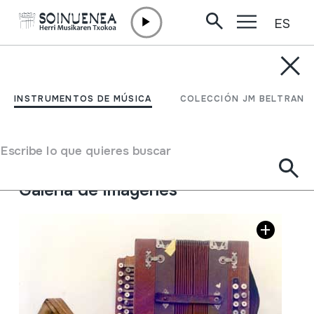
ES
Ir directamente al contenido
INSTRUMENTOS DE MÚSICA
ACORDEON DIATONICO
INSTRUMENTOS DE MÚSICA
COLECCIÓN JM BELTRAN
Autor
Ez dakigu.
Tipo de Instrumento de música
Escribe lo que quieres buscar
Aerófonos
->
Lengüetas
->
Libre
Galería de imágenes