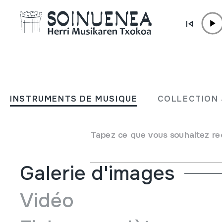
Aller directement au contenu
INSTRUMENTS DE MUSIQUE
FIFRE
INSTRUMENTS DE MUSIQUE
COLLECTION 
Auteur
Ez dakigu.
Type d'instrument de musique
Aérophones
->
Flûtes
-
Tapez ce que vous souhaitez re
Galerie d'images
Vidéo