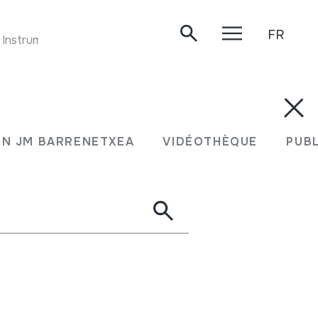
FR
 Instruments Traditionnels. Recorded by Mireille Helffer. L
N JM BARRENETXEA
VIDÉOTHÈQUE
PUB