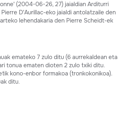
nne' (2004-06-26, 27) jaialdian Arditurri
ierre D'Aurillac-eko jaialdi antolatzaile den
lkarteko lehendakaria den Pierre Scheidt-ek
uak emateko 7 zulo ditu (6 aurrekaldean eta
ari tonua ematen dioten 2 zulo txiki ditu.
detik kono-enbor formakoa (tronkokonikoa).
ak ditu.