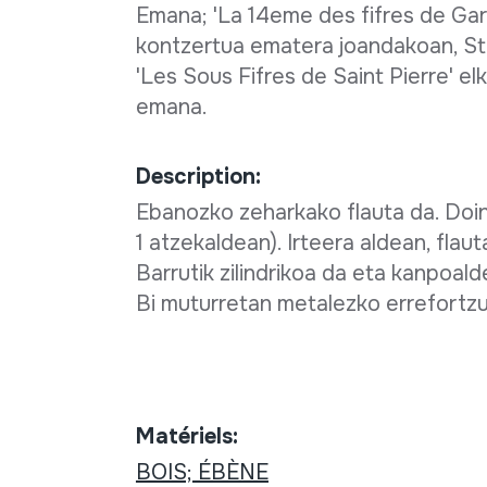
Emana; 'La 14eme des fifres de Garo
kontzertua ematera joandakoan, St P
'Les Sous Fifres de Saint Pierre' e
emana.
Description:
Ebanozko zeharkako flauta da. Doin
1 atzekaldean). Irteera aldean, flaut
Barrutik zilindrikoa da eta kanpoal
Bi muturretan metalezko errefortzu
Matériels:
BOIS; ÉBÈNE