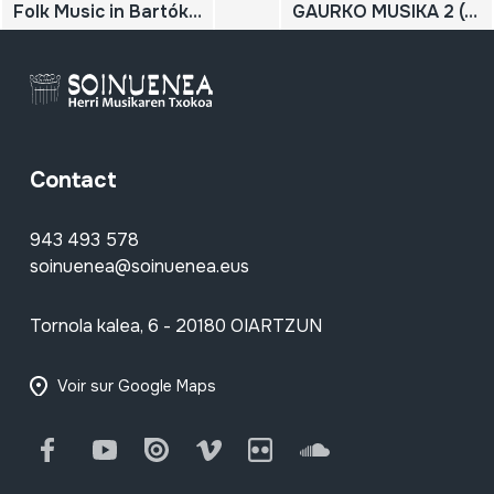
Folk Music in Bartók's Compositions; A Source Catalog. Arab, Hungarian, Romanian, Ruthenian, Serbian and Slovak Melodies.
GAURKO MUSIKA 2 (kutxa 6 diskorekin); ARABA; EUSKAL DOINUAK GITARRAZ; AKELARRE 2; AITA DONOSTIA; AKELARRE 3; EUSKAL MUSIKALARIEN UHIN BERRIA
Contact
943 493 578
soinuenea@soinuenea.eus
Tornola kalea, 6 - 20180 OIARTZUN
Voir sur Google Maps
Facebook
Youtube
Issuu
Vimeo
Flickr
SoundCloud