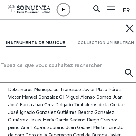
FR
Aller directement au contenu
INSTRUMENTS DE MUSIQUE
Burgos. Canta y baila.
INSTRUMENTS DE MUSIQUE
COLLECTION JM BELTRAN
Sus himnos y tradiciones
Tapez ce que vous souhaitez rechercher
Auteur
Piteros de los Gigantillos y Gigantones: Moisés
Francisco Herranz Martínez Alfonso Díez Ausín
Dulzaineros Municipales: Francisco Javier Plaza Pérez
Victor Manuel González Gil Miguel Alonso Gómez Juan
José Barga Juan Cruz Delgado Timbaleros de la Ciudad:
José Ignacio González Gutiérrez Beatriz González
Gutiérrez Jesús María García Sedano Diego Crespo:
piano Ana I. Ayala: soprano Juan Gabriel Martín: director
de coro Coro de la Federación Coral de Burgos Javier