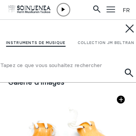
FR
Aller directement au contenu
INSTRUMENTS DE MUSIQUE
CASTAÑUELAS
INSTRUMENTS DE MUSIQUE
COLLECTION JM BELTRAN
Auteur
Ez dakigu.
Type d'instrument de musique
Tapez ce que vous souhaitez rechercher
Idiophones
->
Frappés
->
Indirectement
Galerie d'images