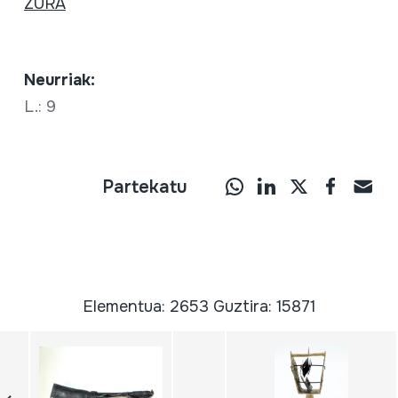
ZURA
Neurriak:
L.: 9
Partekatu
Elementua: 2653 Guztira: 15871