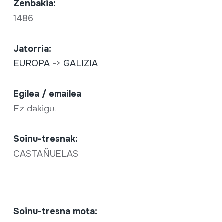
Zenbakia:
1486
Jatorria:
EUROPA
->
GALIZIA
Egilea / emailea
Ez dakigu.
Soinu-tresnak:
CASTAÑUELAS
Soinu-tresna mota: