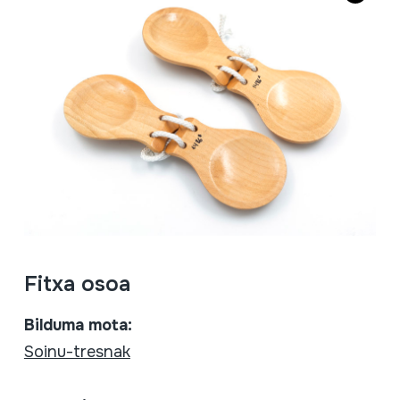
Fitxa osoa
Bilduma mota:
Soinu-tresnak