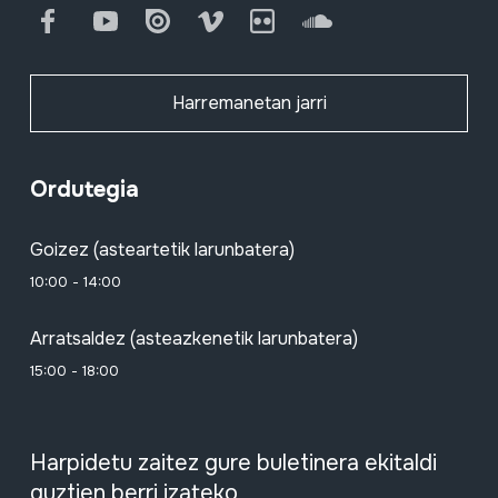
Facebook
Youtube
Issuu
Vimeo
Flickr
SoundCloud
Harremanetan jarri
Ordutegia
Goizez (asteartetik larunbatera)
10:00 - 14:00
Arratsaldez (asteazkenetik larunbatera)
15:00 - 18:00
Harpidetu zaitez gure buletinera ekitaldi
guztien berri izateko