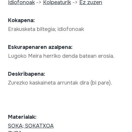
Idiofonoak
->
Kolpeaturik
->
Ez zuzen
Kokapena:
Erakusketa biltegia; idiofonoak
Eskurapenaren azalpena:
Lugoko Meira herriko denda batean erosia.
Deskribapena:
Zurezko kaskaineta arruntak dira (bi pare).
Materialak:
SOKA; SOKATXOA