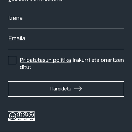
Izena
Emaila
Pribatutasun politika
Irakurri eta onartzen
ditut
Harpidetu