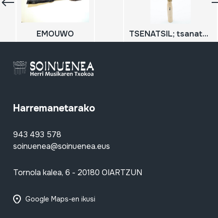
EMOUWO
TSENATSIL; tsanatsel
Harremanetarako
943 493 578
soinuenea@soinuenea.eus
Tornola kalea, 6 - 20180 OIARTZUN
Google Maps-en ikusi