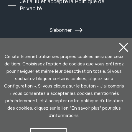
Je l'ai lu et accepté la
Politique de
Privacité
S'abonner
Ce site Internet utilise ses propres cookies ainsi que ceux
de tiers. Choisissez l’option de cookies que vous préférez
pour naviguer et même leur désactivation totale. Si vous
souhaitez bloquer certains cookies, cliquez sur «
Configuration ». Si vous cliquez sur le bouton « J’ai compris
» vous consentez à accepter les cookies mentionnés
précédemment, et à accepter notre politique d’utilisation
Conditions d'Utilisation
Politique de Privacité
des cookies, cliquez sur le lien "
En savoir plus
" pour plus
Cookies politique
d’informations.
Développé par Lotura