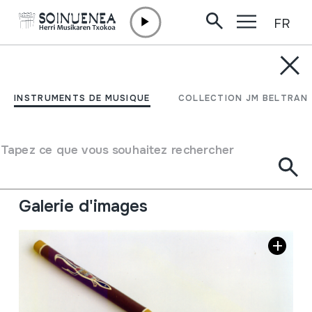
FR
Aller directement au contenu
INSTRUMENTS DE MUSIQUE
DIDJERIDU
INSTRUMENTS DE MUSIQUE
COLLECTION JM BELTRAN
Auteur
Ez dakigu.
Type d'instrument de musique
Tapez ce que vous souhaitez rechercher
Aérophones
->
Vibrations des lèvres (trompette)
->
Naturelle (avec / sans trous)
Galerie d'images