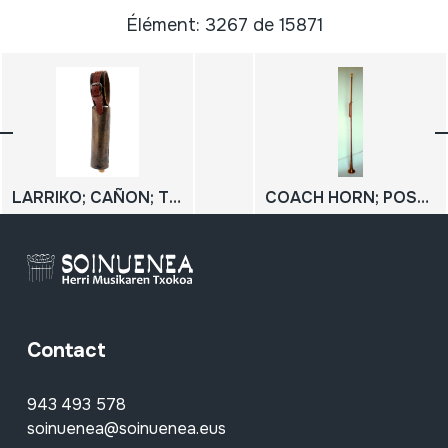
Élément: 3267 de 15871
LARRIKO; CAÑON; TUBO (9koa)
COACH HORN; POST HORN
Contact
943 493 578
soinuenea@soinuenea.eus