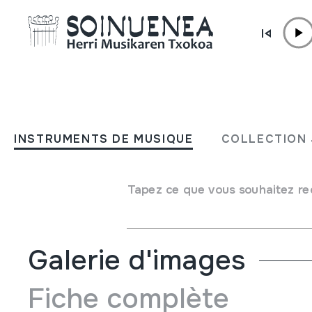
Aller directement au contenu
INSTRUMENTS DE MUSIQUE
KRISKITINAK
INSTRUMENTS DE MUSIQUE
COLLECTION 
Auteur
AIKO
Type d'instrument de musique
Tapez ce que vous souhaitez re
Idiophones
->
Frappés
->
Indirectement
Galerie d'images
Fiche complète