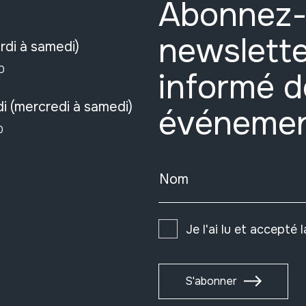
Abonnez-
newslette
rdi à samedi)
0
informé d
i (mercredi à samedi)
événeme
0
Nom
Je l'ai lu et accepté 
S'abonner