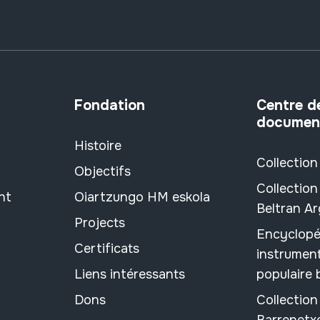
Fondation
Centre d
documen
Histoire
Collection
Objectifs
Collection
nt
Oiartzungo HM eskola
Beltran A
Projects
Encyclopé
Certificats
instrument
Liens intéressants
populaire
Dons
Collectio
Barrenetx