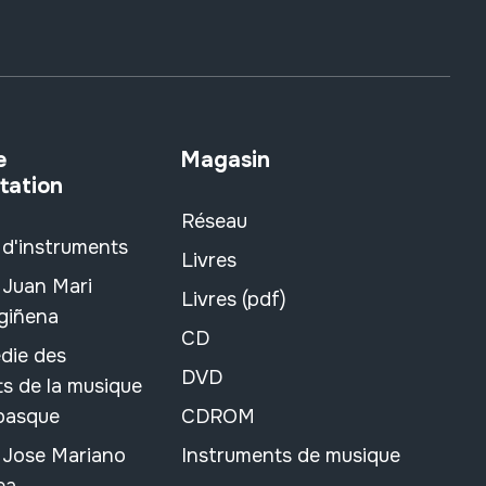
e
Magasin
tation
Réseau
 d'instruments
Livres
 Juan Mari
Livres (pdf)
rgiñena
CD
die des
DVD
s de la musique
 basque
CDROM
n Jose Mariano
Instruments de musique
ea