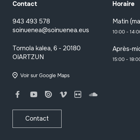
Contact
Horaire
943 493 578
Matin (ma
soinuenea@soinuenea.eus
10:00 - 14:0
Tornola kalea, 6 - 20180
Après-mid
OIARTZUN
15:00 - 18:0
Voir sur Google Maps
Facebook
Youtube
Issuu
Vimeo
Flickr
SoundCloud
Contact