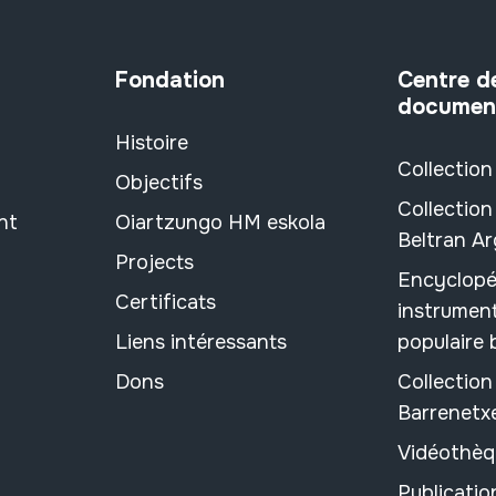
Fondation
Centre d
documen
Histoire
Collection
Objectifs
Collection
nt
Oiartzungo HM eskola
Beltran A
Projects
Encyclopé
Certificats
instrument
Liens intéressants
populaire
Dons
Collectio
Barrenetx
Vidéothèq
Publicati