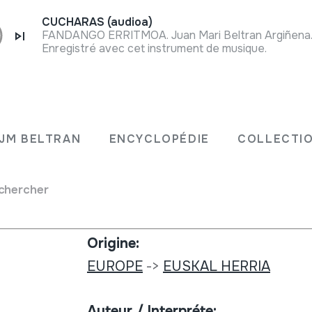
CUCHARAS (audioa)
FANDANGO ERRITMOA. Juan Mari Beltran Argiñena. 
Enregistré avec cet instrument de musique.
Type de collection:
ntza
Archives d'images
JM BELTRAN
ENCYCLOPÉDIE
COLLECTIO
007-
Numéro:
chercher
582
:
Origine:
EUROPE
->
EUSKAL HERRIA
Auteur / Interpréte: