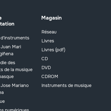
e
Magasin
tation
Réseau
 d'instruments
Livres
 Juan Mari
Livres (pdf)
rgiñena
CD
die des
DVD
s de la musique
 basque
CDROM
n Jose Mariano
Instruments de musique
ea
ue
ons numériques