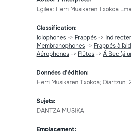
Egilea: Herri Musikaren Txokoa Ema
Classification:
Idiophones
->
Frappés
->
Indirect
Membranophones
->
Frappés à l´a
Aérophones
->
Flûtes
->
Á Bec (á u
Données d'édition:
Herri Musikaren Txokoa; Oiartzun;
Sujets:
DANTZA MUSIKA
Emplacement: