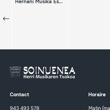
Hernani Musika Eskola Publikoa Ikasle ohien kontzertu ziklo berezia Hernani, 2010-04-16
Contact
Horaire
943 493 578
Matin (ma