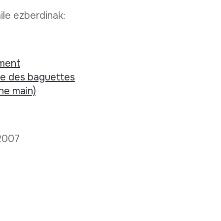
ile ezberdinak:
ement
ide des baguettes
ne main)
 2007