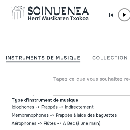
Aller directement au contenu
INSTRUMENTS DE MUSIQUE
Larraungo eguna. Silla da
INSTRUMENTS DE MUSIQUE
COLLECTION 
eta ingurutxoa Errazkin, 2
06-03
Tapez ce que vous souhaitez re
Auteur
Egilea: Herri Musikaren Txokoa Emaile ezberdinak
Type d'instrument de musique
Idiophones
->
Frappés
->
Indirectement
Membranophones
->
Frappés à l´aide des baguettes
Aérophones
->
Flûtes
->
Á Bec (á une main)