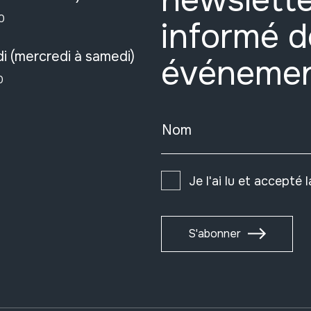
newslette
0
informé d
i (mercredi à samedi)
événeme
0
Nom
Je l'ai lu et accepté 
S'abonner