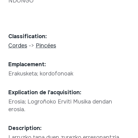
NDONGO
Classification:
Cordes
->
Pincées
Emplacement:
Erakusketa; kordofonoak
Explication de l'acquisition:
Erosia; Logroñoko Erviti Musika dendan
erosia.
Description:
Larruzko tapa duen zurezko erresonantzia