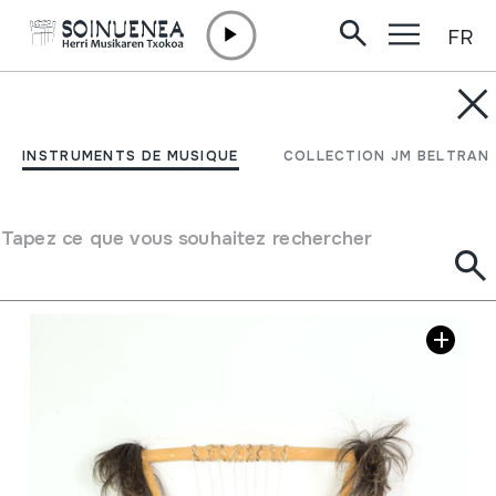
FR
Aller directement au contenu
INSTRUMENTS DE MUSIQUE
NDONGO
INSTRUMENTS DE MUSIQUE
COLLECTION JM BELTRAN
Auteur
Ez dakigu.
Type d'instrument de musique
Cordes
->
Pincées
Tapez ce que vous souhaitez rechercher
Galerie d'images