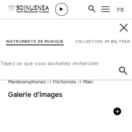
FR
Aller directement au contenu
INSTRUMENTS DE MUSIQUE
PANDEROA
INSTRUMENTS DE MUSIQUE
COLLECTION JM BELTRAN
Auteur
'Somede. Galicia' markakoa
Type d'instrument de musique
Tapez ce que vous souhaitez rechercher
Idiophones
->
Frappés
->
Indirectement
Membranophones
->
Frappés
->
Tambourins
Membranophones
->
Frictionnés
->
Main
Galerie d'images