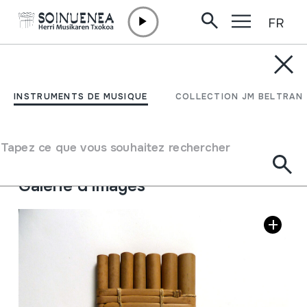
FR
Aller directement au contenu
INSTRUMENTS DE MUSIQUE
SIKU MALTA
INSTRUMENTS DE MUSIQUE
COLLECTION JM BELTRAN
Auteur
Ez dakigu.
Type d'instrument de musique
Tapez ce que vous souhaitez rechercher
Aérophones
->
Flûtes
->
flute de Pan
Galerie d'images