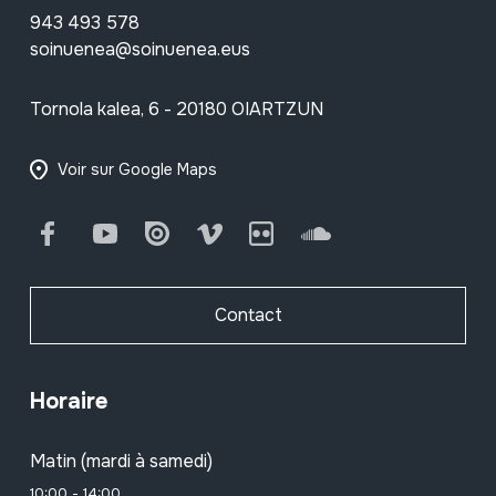
943 493 578
soinuenea@soinuenea.eus
Tornola kalea, 6 - 20180 OIARTZUN
Voir sur Google Maps
Facebook
Youtube
Issuu
Vimeo
Flickr
SoundCloud
Contact
Horaire
Matin (mardi à samedi)
10:00 - 14:00