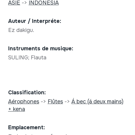
ASIE
->
INDONESIA
Auteur / Interpréte:
Ez dakigu.
Instruments de musique:
SULING; Flauta
Classification:
Aérophones
->
Flûtes
->
Á bec (á deux mains)
+ kena
Emplacement: