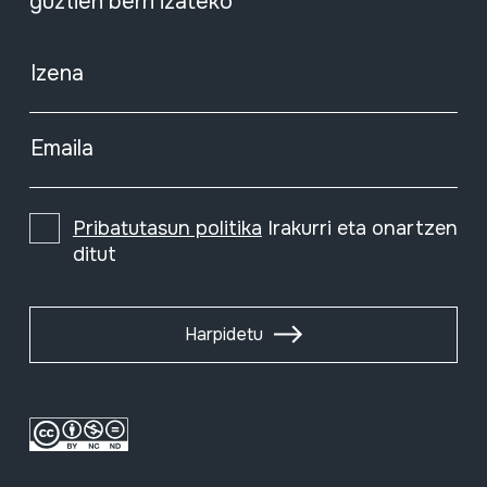
guztien berri izateko
Izena
Emaila
Pribatutasun politika
Irakurri eta onartzen
ditut
Harpidetu