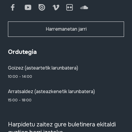
Facebook
Youtube
Issuu
Vimeo
Flickr
SoundCloud
Harremanetan jarri
Ordutegia
Goizez (asteartetik larunbatera)
10:00 - 14:00
Arratsaldez (asteazkenetik larunbatera)
15:00 - 18:00
Harpidetu zaitez gure buletinera ekitaldi