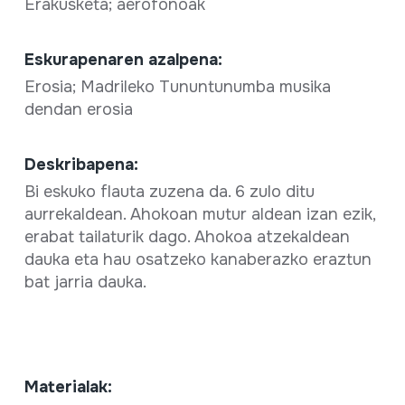
Erakusketa; aerofonoak
Eskurapenaren azalpena:
Erosia; Madrileko Tununtunumba musika
dendan erosia
Deskribapena:
Bi eskuko flauta zuzena da. 6 zulo ditu
aurrekaldean. Ahokoan mutur aldean izan ezik,
erabat tailaturik dago. Ahokoa atzekaldean
dauka eta hau osatzeko kanaberazko eraztun
bat jarria dauka.
Materialak: