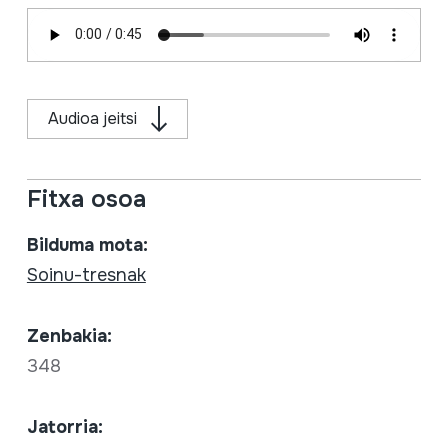
Audioa jeitsi
Fitxa osoa
Bilduma mota:
Soinu-tresnak
Zenbakia:
348
Jatorria: