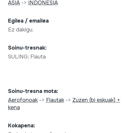
ASIA
->
INDONESIA
Egilea / emailea
Ez dakigu.
Soinu-tresnak:
SULING; Flauta
Soinu-tresna mota:
Aerofonoak
->
Flautak
->
Zuzen (bi eskuak) +
kena
Kokapena: