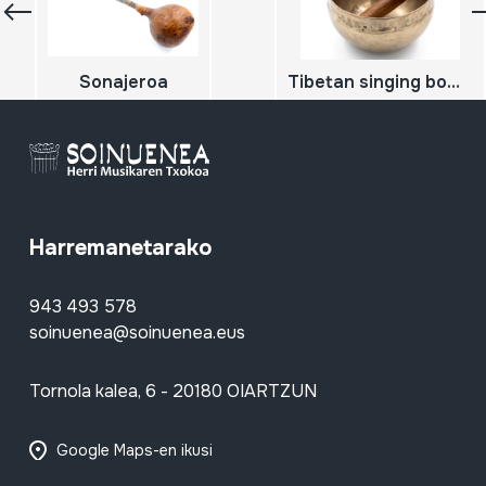
Sonajeroa
Tibetan singing bowls; Cuenco nepali
Harremanetarako
943 493 578
soinuenea@soinuenea.eus
Tornola kalea, 6 - 20180 OIARTZUN
Google Maps-en ikusi