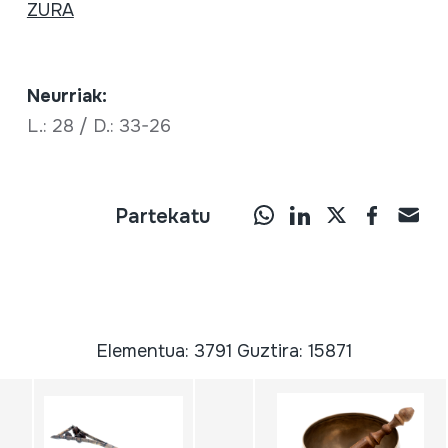
ZURA
Neurriak:
L.: 28 / D.: 33-26
Partekatu
Elementua: 3791 Guztira: 15871