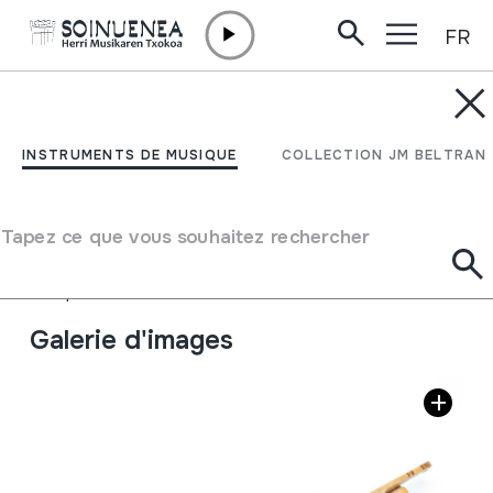
FR
Aller directement au contenu
INSTRUMENTS DE MUSIQUE
WOT; Flauta de rueda;
INSTRUMENTS DE MUSIQUE
COLLECTION JM BELTRAN
Circular Panpipes
Tapez ce que vous souhaitez rechercher
Auteur
Ez dakigu.
Type d'instrument de musique
Aérophones
->
Flûtes
->
flute de Pan
Galerie d'images