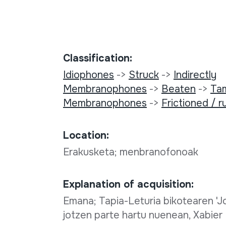
Classification:
Idiophones
->
Struck
->
Indirectly
Membranophones
->
Beaten
->
Ta
Membranophones
->
Frictioned / 
Location:
Erakusketa; menbranofonoak
Explanation of acquisition:
Emana; Tapia-Leturia bikotearen 'Jo
jotzen parte hartu nuenean, Xabier