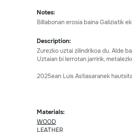
Notes:
Billabonan erosia baina Galiziatik ek
Description:
Zurezko uztai zilindrikoa du. Alde b
Uztaian bi lerrotan jarririk, metalezk
2025ean Luis Astiasaranek hautsitako
Materials:
WOOD
LEATHER