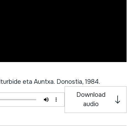
rbide eta Auntxa. Donostia, 1984.
Download
audio