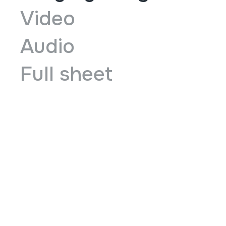
Video
Audio
Full sheet