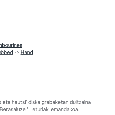
mbourines
rubbed
->
Hand
 eta hautsi' diska grabaketan dultzaina
 Berasaluze ' Leturiak' emandakoa.