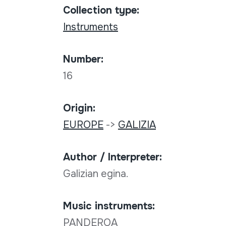
Collection type:
Instruments
Number:
16
Origin:
EUROPE
->
GALIZIA
Author / Interpreter:
Galizian egina.
Music instruments:
PANDEROA