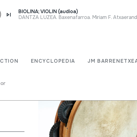
BIOLINA; VIOLIN (audioa)
DANTZA LUZEA. Baxenafarroa. Miriam F. Atxaerandio
ECTION
ENCYCLOPEDIA
JM BARRENETXE
for