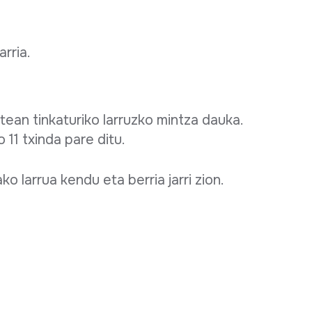
arria.
atean tinkaturiko larruzko mintza dauka.
o 11 txinda pare ditu.
 larrua kendu eta berria jarri zion.