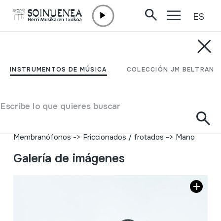
ES
Ir directamente al contenido
INSTRUMENTOS DE MÚSICA
PANDEROA
INSTRUMENTOS DE MÚSICA
COLECCIÓN JM BELTRAN
Autor
Galizian egina.
Tipo de Instrumento de música
Escribe lo que quieres buscar
Idiófonos
->
Golpeados
->
Indirectamente
Membranófonos
->
Golpeados
->
Panderetas
Membranófonos
->
Friccionados / frotados
->
Mano
Galería de imágenes